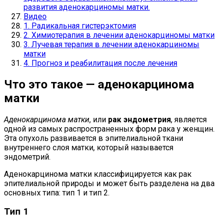
развития аденокарциномы матки.
Видео
1. Радикальная гистерэктомия
2. Химиотерапия в лечении аденокарциномы матки
3. Лучевая терапия в лечении аденокарциномы
матки
4. Прогноз и реабилитация после лечения
Что это такое — аденокарцинома
матки
Аденокарцинома матки
, или
рак эндометрия
, является
одной из самых распространенных форм рака у женщин.
Эта опухоль развивается в эпителиальной ткани
внутреннего слоя матки, который называется
эндометрий.
Аденокарцинома матки классифицируется как рак
эпителиальной природы и может быть разделена на два
основных типа: тип 1 и тип 2.
Тип 1