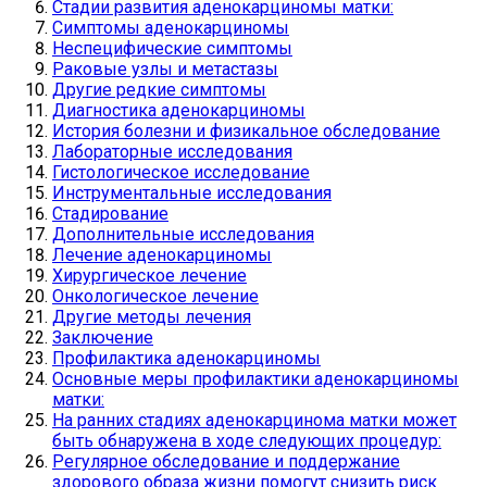
Стадии развития аденокарциномы матки:
Симптомы аденокарциномы
Неспецифические симптомы
Раковые узлы и метастазы
Другие редкие симптомы
Диагностика аденокарциномы
История болезни и физикальное обследование
Лабораторные исследования
Гистологическое исследование
Инструментальные исследования
Стадирование
Дополнительные исследования
Лечение аденокарциномы
Хирургическое лечение
Онкологическое лечение
Другие методы лечения
Заключение
Профилактика аденокарциномы
Основные меры профилактики аденокарциномы
матки:
На ранних стадиях аденокарцинома матки может
быть обнаружена в ходе следующих процедур:
Регулярное обследование и поддержание
здорового образа жизни помогут снизить риск