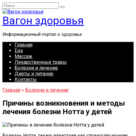
Перейти
Search
к
for:
содержанию
Вагон здоровья
Информационный портал о здоровье
Главная
Еда
Массаж
Лекарственные травы
Болезни и лечение
Диеты и питание
Контакты
Главная
»
Болезни и лечение
Причины возникновения и методы
лечения болезни Нотта у детей
Болезнь Нотта, также известная как странгуляционная