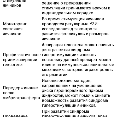
стимуляции
решение о прекращении
яичников
стимуляции принимается врачом в
индивидуальном порядке.
Во время стимуляции яичников
Мониторинг
проводятся регулярные УЗИ-
состояния
исследования для контроля
яичников
развития фолликулов и размеров
яичников.
Аспирация гексогена может снизить
риск развития синдрома
Профилактическое
гиперстимуляции яичников,
прием аспирации
поскольку данный препарат может
гексогена
влиять на иммунно-воспалительные
механизмы, которые играют роль в
его развитии.
Использование методов,
направленных на уменьшение
Передерживание
риска парентерального приема
после
жидкостей, может помочь снизить
эмбриотрансферта
возможность развития синдрома
гиперстимуляции яичников.
При развитии синдрома
Проведение
гиперстимуляции яичников, врач