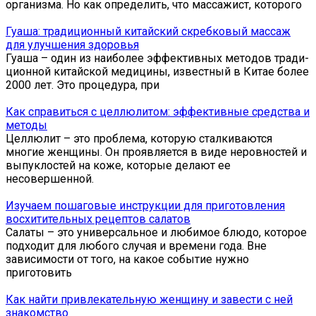
организма. Но как определить, что массажист, которого
Гуаша: традиционный китайский скребковый массаж
для улучшения здоровья
Гуа­ша – один из на­и­бо­лее эф­фек­тив­ных ме­то­дов тра­ди­
ци­он­ной ки­тай­ской медицины, из­вест­ный в Ки­тае бо­лее
2000 лет. Это про­це­ду­ра, при
Как справиться с целлюлитом: эффективные средства и
методы
Целлюлит – это проблема, которую сталкиваются
многие женщины. Он проявляется в виде неровностей и
выпуклостей на коже, которые делают ее
несовершенной.
Изучаем пошаговые инструкции для приготовления
восхитительных рецептов салатов
Салаты – это универсальное и любимое блюдо, которое
подходит для любого случая и времени года. Вне
зависимости от того, на какое событие нужно
приготовить
Как найти привлекательную женщину и завести с ней
знакомство