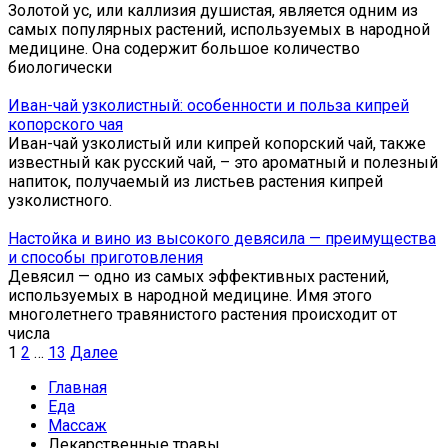
Золотой ус, или каллизия душистая, является одним из
самых популярных растений, используемых в народной
медицине. Она содержит большое количество
биологически
Иван-чай узколистный: особенности и польза кипрей
копорского чая
Иван-чай узколистый или кипрей копорский чай, также
известный как русский чай, – это ароматный и полезный
напиток, получаемый из листьев растения кипрей
узколистного.
Настойка и вино из высокого девясила — преимущества
и способы приготовления
Девясил — одно из самых эффективных растений,
используемых в народной медицине. Имя этого
многолетнего травянистого растения происходит от
числа
Пагинация
1
2
…
13
Далее
записей
Главная
Еда
Массаж
Лекарственные травы