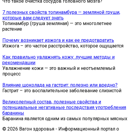
Что такое очистка сосудов головного мозга?
7 полезных свойств топинамбура — земляной груши,
которые вам следует знать
Топинамбур (груша земляная) — это многолетнее
растение
Почему возникает изжога и как ее предотвратить
Изжога – это частое расстройство, которое ощущается
Как правильно увлажнять кожу: лучшие методы и
рекомендации
Увлажнение кожи — это важный и неотъемлемый
процесс
Влияние шоколада на гастрит: полезно или вредно?
Гастрит – это воспалительное заболевание слизистой
Великолепный состав, полезные свойства и
потенциальные негативные последствия употребления
баранины
Баранина является одним из самых популярных мясных
© 2026 Вагон здоровья - Информационный портал о