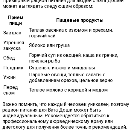
Примерный рацион питания для людей с Вата Дошей
может выглядеть следующим образом:
Прием
Пищевые продукты
пищи
Теплая овсянка с изюмом и орехами,
Завтрак
горячий чай
Утренняя
Яблоко или груша
закуска
Горячий суп из овощей, каша из гречки,
Обед
печеная рыба
Полдник
Сушеные инжир и миндальы
Паровые овощи, теплые салаты с
Ужин
добавлением орехов, цельное зерно
Перед
Теплое молоко с корицей и медом
сном
Важно помнить, что каждый человек уникален, поэтому
рацион питания для Вата Доши может быть
индивидуальным. Рекомендуется обратиться к
профессиональному аюрведическому врачу или
диетологу для получения более точных рекомендаций.