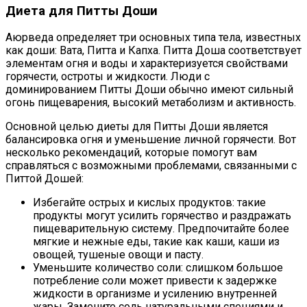
Диета для Питты Доши
Аюрведа определяет три основных типа тела, известных
как доши: Вата, Питта и Капха. Питта Доша соответствует
элементам огня и воды и характеризуется свойствами
горячести, остроты и жидкости. Люди с
доминированием Питты Доши обычно имеют сильный
огонь пищеварения, высокий метаболизм и активность.
Основной целью диеты для Питты Доши является
балансировка огня и уменьшение личной горячести. Вот
несколько рекомендаций, которые помогут вам
справляться с возможными проблемами, связанными с
Питтой Дошей:
Избегайте острых и кислых продуктов: такие
продукты могут усилить горячество и раздражать
пищеварительную систему. Предпочитайте более
мягкие и нежные еды, такие как каши, каши из
овощей, тушеные овощи и пасту.
Уменьшите количество соли: слишком большое
потребление соли может привести к задержке
жидкости в организме и усилению внутренней
жары. Замените соль натуральными специями и