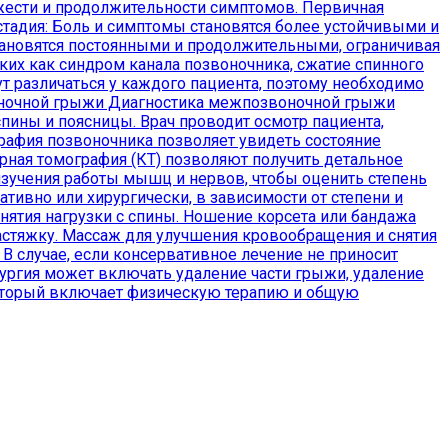
яжести и продолжительности симптомов. Первичная
тадия: Боль и симптомы становятся более устойчивыми и
тановятся постоянными и продолжительными, ограничивая
ких как синдром канала позвоночника, сжатие спинного
 различаться у каждого пациента, поэтому необходимо
звоночной грыжи Диагностика межпозвоночной грыжи
пины и поясницы. Врач проводит осмотр пациента,
рафия позвоночника позволяет увидеть состояние
рная томография (КТ) позволяют получить детальное
изучения работы мышц и нервов, чтобы оценить степень
вно или хирургически, в зависимости от степени и
ятия нагрузки с спины. Ношение корсета или бандажа
стяжку. Массаж для улучшения кровообращения и снятия
 случае, если консервативное лечение не приносит
ургия может включать удаление части грыжи, удаление
который включает физическую терапию и общую