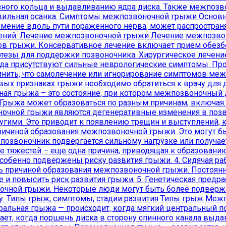
озного кольца и выдавливанию ядра диска. Также межпоз
равильная осанка. Симптомы межпозвоночной грыжи Осно
емение вдоль пути пораженного нерва, может распространя
ижений. Лечение межпозвоночной грыжи Лечение межпозв
мов грыжи. Консервативное лечение включает прием обез
тезы для поддержки позвоночника. Хирургическое лечение
гда присутствуют сильные неврологические симптомы. П
нить, что самолечение или игнорирование симптомов ме
вых признаках грыжи необходимо обратиться к врачу для 
я грыжа – это состояние, при котором межпозвоночный д
. Грыжа может образоваться по разным причинам, включая
ночной грыжи являются дегенеративные изменения в поз
пругими. Это приводит к появлению трещин и выступлений,
ричиной образования межпозвоночной грыжи. Это могут б
 позвоночник подвергается сильному нагрузке или получа
 тяжестей – еще одна причина, приводящая к образован
обенно подвержены риску развития грыжи. 4. Сидячая раб
ть причиной образования межпозвоночной грыжи. Постоянн
 и повысить риск развития грыжи. 5. Генетическая пред
ночной грыжи. Некоторые люди могут быть более подвер
тву. Типы грыж, симптомы, стадии развития Типы грыж Ме
ентральная грыжа — происходит, когда мягкий центральны
ет, когда поршень диска в сторону спинного канала выда