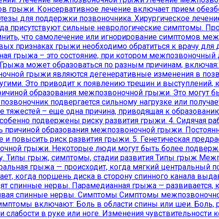
мов грыжи. Консервативное лечение включает прием обез
тезы для поддержки позвоночника. Хирургическое лечение
гда присутствуют сильные неврологические симптомы. П
нить, что самолечение или игнорирование симптомов ме
вых признаках грыжи необходимо обратиться к врачу для 
я грыжа – это состояние, при котором межпозвоночный д
. Грыжа может образоваться по разным причинам, включая
ночной грыжи являются дегенеративные изменения в поз
пругими. Это приводит к появлению трещин и выступлений,
ричиной образования межпозвоночной грыжи. Это могут б
 позвоночник подвергается сильному нагрузке или получа
 тяжестей – еще одна причина, приводящая к образован
обенно подвержены риску развития грыжи. 4. Сидячая раб
ть причиной образования межпозвоночной грыжи. Постоянн
 и повысить риск развития грыжи. 5. Генетическая пред
ночной грыжи. Некоторые люди могут быть более подвер
тву. Типы грыж, симптомы, стадии развития Типы грыж Ме
ентральная грыжа — происходит, когда мягкий центральны
ет, когда поршень диска в сторону спинного канала выда
дят спинные нервы. Парамедианная грыжа — развивается, 
ливая спинные нервы. Симптомы Симптомы межпозвоночно
мптомы включают: Боль в области спины или шеи. Боль, р
и слабости в руке или ноге. Изменения чувствительности