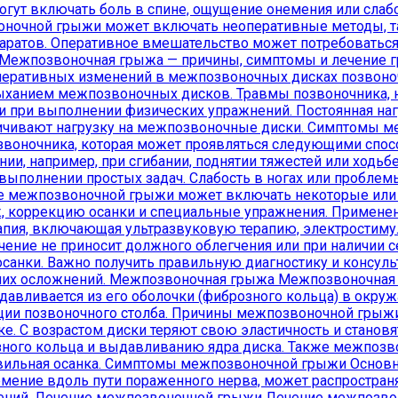
т включать боль в спине, ощущение онемения или слабос
ночной грыжи может включать неоперативные методы, та
аратов. Оперативное вмешательство может потребоваться 
. Межпозвоночная грыжа — причины, симптомы и лечени
неративных изменений в межпозвоночных дисках позвоно
ыханием межпозвоночных дисков. Травмы позвоночника, н
 при выполнении физических упражнений. Постоянная нагр
еличивают нагрузку на межпозвоночные диски. Симптомы
звоночника, которая может проявляться следующими спосо
ии, например, при сгибании, поднятии тяжестей или ходьбе
 выполнении простых задач. Слабость в ногах или пробле
е межпозвоночной грыжи может включать некоторые или
, коррекцию осанки и специальные упражнения. Примене
ерапия, включающая ультразвуковую терапию, электростим
ечение не приносит должного облегчения или при наличии
анки. Важно получить правильную диагностику и консуль
их осложнений. Межпозвоночная грыжа Межпозвоночная гр
давливается из его оболочки (фиброзного кольца) в окру
ции позвоночного столба. Причины межпозвоночной грыж
. С возрастом диски теряют свою эластичность и становя
озного кольца и выдавливанию ядра диска. Также межпоз
равильная осанка. Симптомы межпозвоночной грыжи Осно
емение вдоль пути пораженного нерва, может распространя
ижений. Лечение межпозвоночной грыжи Лечение межпозв