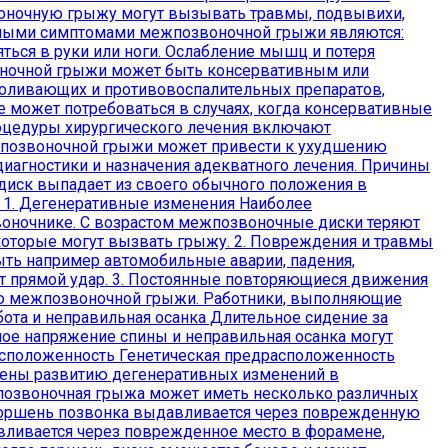
воночную грыжу могут вызывать травмы, подвывихи,
вными симптомами межпозвоночной грыжи являются:
ться в руки или ноги. Ослабление мышц и потеря
оночной грыжи может быть консервативным или
боливающих и противовоспалительных препаратов,
 может потребоваться в случаях, когда консервативные
роцедуры хирургического лечения включают
жпозвоночной грыжи может привести к ухудшению
диагностики и назначения адекватного лечения. Причины
иск выпадает из своего обычного положения в
: 1. Дегенеративные изменения Наиболее
воночнике. С возрастом межпозвоночные диски теряют
 которые могут вызвать грыжу. 2. Повреждения и травмы
ыть например автомобильные аварии, падения,
ет прямой удар. 3. Постоянные повторяющиеся движения
ию межпозвоночной грыжи. Работники, выполняющие
ота и неправильная осанка Длительное сидение за
ое напряжение спины и неправильная осанка могут
расположенность Генетическая предрасположенность
жены развитию дегенеративных изменений в
жпозвоночная грыжа может иметь несколько различных
й поршень позвонка выдавливается через поврежденную
вливается через поврежденное место в форамене,