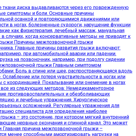
ие ткани диска выдавливаются через его поврежденную
ные симптомы и боли. Основные причины
ильной осанкой и повторяющимися движениями или
ти в ногах, болезненные судороги, нарушение функции
кие как физиотерапия, лечебный массаж, мануальная
в случаях, когда консервативные методы не приводят к
е грыжи Причины межпозвоночной грыжи
чника. Главные причины развития грыжи включают:
апример, при автомобильной аварии или падении.
узка на позвоночник, например, при подолгу сидении
 межпозвоночной грыжи Главным симптомом
бами: Боль в спине или шее, распространяющаяся вдоль
. Ослабление или потеря чувствительности в ногах или
мы с координацией. Покалывание или онемение в ногах
 все из следующих методов: Немедикаментозное
ние противовоспалительных и обезболивающих
уляцию и лечебные упражнения. Хирургическое
 серьезных осложнений. Регулярные упражнения для
тацию специалиста для определения наиболее
ыжа – это состояние, при котором мягкий внутренний
жающие нервные окончания и спинной канал. Это может
и Главная причина межпозвоночной грыжи –
тся менее способными амортизировать нагрузки на