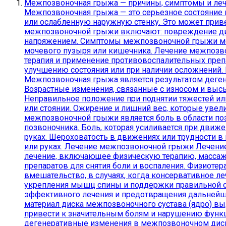
Межпозвоночная грыжа — причины, симптомы и ле
Межпозвоночная грыжа — это серьезное состояние 
или ослабленную наружную стенку. Это может прив
межпозвоночной грыжи включают: повреждение дис
напряжением. Симптомы межпозвоночной грыжи могу
мочевого пузыря или кишечника. Лечение межпозво
терапия и применение противовоспалительных преп
улучшению состояния или при наличии осложнений
Межпозвоночная грыжа является результатом деге
Возрастные изменения, связанные с износом и выс
Неправильное положение при поднятии тяжестей или
или стоянии. Ожирение и лишний вес, которые ув
межпозвоночной грыжи является боль в области по
позвоночника. Боль, которая усиливается при движен
руках. Шероховатость в движениях или трудности в
или руках. Лечение межпозвоночной грыжи Лечени
лечение, включающее физическую терапию, массаж
препаратов для снятия боли и воспаления. Физиот
вмешательство, в случаях, когда консервативное л
укрепления мышц спины и поддержки правильной ос
эффективного лечения и предотвращения дальнейш
материал диска межпозвоночного сустава (ядро) вы
привести к значительным болям и нарушению функ
дегенеративные изменения в межпозвоночном диске