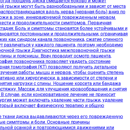
когда поршень диска смещается боково и может
й грыжи могут быть разнообразными и зависят от места
аспространяющаяся вдоль нерва (нервная боль) вниз по
 кожи в зоне, иннервируемой поврежденным нервом.
яжести и продолжительности симптомов. Первичная
тадия: Боль и симптомы становятся более устойчивыми и
тановятся постоянными и продолжительными, ограничивая
ких как синдром канала позвоночника, сжатие спинного
 различаться у каждого пациента, поэтому необходимо
звоночной грыжи Диагностика межпозвоночной грыжи
пины и поясницы. Врач проводит осмотр пациента,
рафия позвоночника позволяет увидеть состояние
рная томография (КТ) позволяют получить детальное
изучения работы мышц и нервов, чтобы оценить степень
вно или хирургически, в зависимости от степени и
ятия нагрузки с спины. Ношение корсета или бандажа
стяжку. Массаж для улучшения кровообращения и снятия
 случае, если консервативное лечение не приносит
ургия может включать удаление части грыжи, удаление
который включает физическую терапию и общую
ие ткани диска выдавливаются через его поврежденную
ные симптомы и боли. Основные причины
ильной осанкой и повторяющимися движениями или