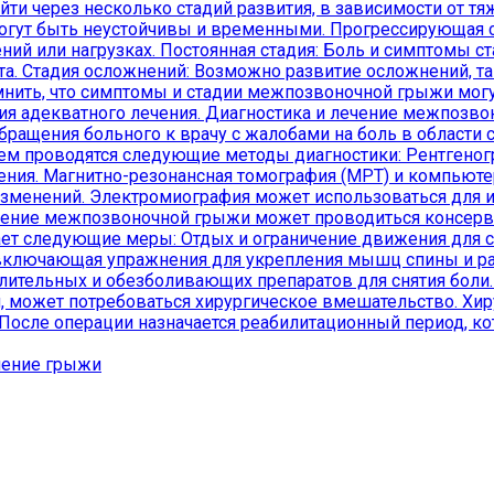
и через несколько стадий развития, в зависимости от т
могут быть неустойчивы и временными. Прогрессирующая с
ий или нагрузках. Постоянная стадия: Боль и симптомы с
а. Стадия осложнений: Возможно развитие осложнений, та
нить, что симптомы и стадии межпозвоночной грыжи могут
чения адекватного лечения. Диагностика и лечение межпо
ращения больного к врачу с жалобами на боль в области с
тем проводятся следующие методы диагностики: Рентгеног
ения. Магнитно-резонансная томография (МРТ) и компьюте
изменений. Электромиография может использоваться для 
ие межпозвоночной грыжи может проводиться консервати
т следующие меры: Отдых и ограничение движения для сн
 включающая упражнения для укрепления мышц спины и ра
тельных и обезболивающих препаратов для снятия боли. В
, может потребоваться хирургическое вмешательство. Хир
После операции назначается реабилитационный период, 
чение грыжи