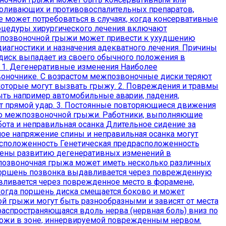
боливающих и противовоспалительных препаратов,
 может потребоваться в случаях, когда консервативные
роцедуры хирургического лечения включают
жпозвоночной грыжи может привести к ухудшению
диагностики и назначения адекватного лечения. Причины
иск выпадает из своего обычного положения в
: 1. Дегенеративные изменения Наиболее
воночнике. С возрастом межпозвоночные диски теряют
 которые могут вызвать грыжу. 2. Повреждения и травмы
ыть например автомобильные аварии, падения,
ет прямой удар. 3. Постоянные повторяющиеся движения
ию межпозвоночной грыжи. Работники, выполняющие
ота и неправильная осанка Длительное сидение за
ое напряжение спины и неправильная осанка могут
расположенность Генетическая предрасположенность
жены развитию дегенеративных изменений в
жпозвоночная грыжа может иметь несколько различных
й поршень позвонка выдавливается через поврежденную
вливается через поврежденное место в форамене,
когда поршень диска смещается боково и может
й грыжи могут быть разнообразными и зависят от места
аспространяющаяся вдоль нерва (нервная боль) вниз по
 кожи в зоне, иннервируемой поврежденным нервом.