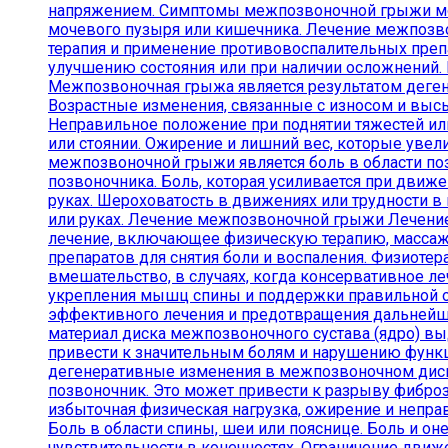
напряжением. Симптомы межпозвоночной грыжи могу
мочевого пузыря или кишечника. Лечение межпозво
терапия и применение противовоспалительных преп
улучшению состояния или при наличии осложнений
Межпозвоночная грыжа является результатом деге
Возрастные изменения, связанные с износом и выс
Неправильное положение при поднятии тяжестей или
или стоянии. Ожирение и лишний вес, которые ув
межпозвоночной грыжи является боль в области по
позвоночника. Боль, которая усиливается при движен
руках. Шероховатость в движениях или трудности в
или руках. Лечение межпозвоночной грыжи Лечени
лечение, включающее физическую терапию, массаж
препаратов для снятия боли и воспаления. Физиот
вмешательство, в случаях, когда консервативное л
укрепления мышц спины и поддержки правильной ос
эффективного лечения и предотвращения дальнейш
материал диска межпозвоночного сустава (ядро) вы
привести к значительным болям и нарушению функ
дегенеративные изменения в межпозвоночном диске
позвоночник. Это может привести к разрыву фибр
избыточная физическая нагрузка, ожирение и неп
Боль в области спины, шеи или пояснице. Боль и он
чувствительности в конечностях. Ограничение дв