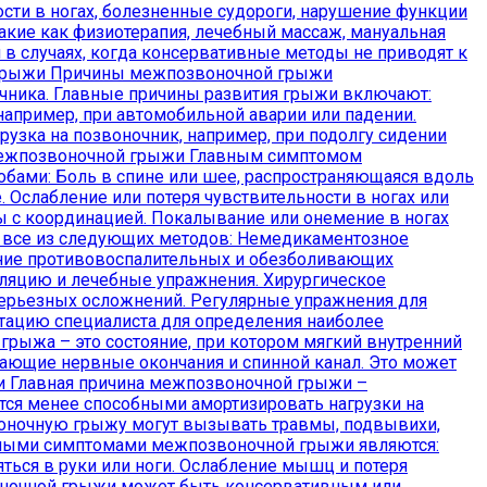
ти в ногах, болезненные судороги, нарушение функции
кие как физиотерапия, лечебный массаж, мануальная
в случаях, когда консервативные методы не приводят к
е грыжи Причины межпозвоночной грыжи
чника. Главные причины развития грыжи включают:
апример, при автомобильной аварии или падении.
узка на позвоночник, например, при подолгу сидении
 межпозвоночной грыжи Главным симптомом
бами: Боль в спине или шее, распространяющаяся вдоль
. Ослабление или потеря чувствительности в ногах или
мы с координацией. Покалывание или онемение в ногах
 все из следующих методов: Немедикаментозное
ние противовоспалительных и обезболивающих
уляцию и лечебные упражнения. Хирургическое
 серьезных осложнений. Регулярные упражнения для
тацию специалиста для определения наиболее
ыжа – это состояние, при котором мягкий внутренний
жающие нервные окончания и спинной канал. Это может
и Главная причина межпозвоночной грыжи –
тся менее способными амортизировать нагрузки на
воночную грыжу могут вызывать травмы, подвывихи,
вными симптомами межпозвоночной грыжи являются:
ться в руки или ноги. Ослабление мышц и потеря
оночной грыжи может быть консервативным или