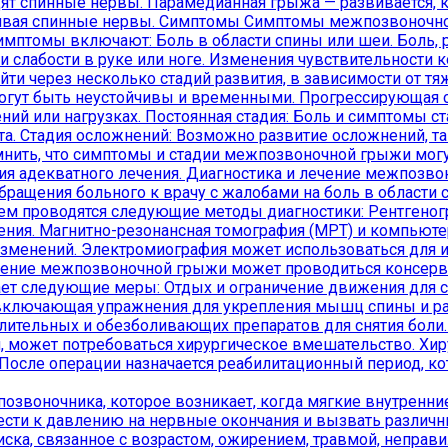
дят спинные нервы. Парамедианная грыжа — развивается, 
ливая спинные нервы. Симптомы Симптомы межпозвоночно
мптомы включают: Боль в области спины или шеи. Боль, р
и слабости в руке или ноге. Изменения чувствительности
и через несколько стадий развития, в зависимости от т
могут быть неустойчивы и временными. Прогрессирующая с
ий или нагрузках. Постоянная стадия: Боль и симптомы с
а. Стадия осложнений: Возможно развитие осложнений, та
нить, что симптомы и стадии межпозвоночной грыжи могут
чения адекватного лечения. Диагностика и лечение межпо
ращения больного к врачу с жалобами на боль в области с
тем проводятся следующие методы диагностики: Рентгеног
ения. Магнитно-резонансная томография (МРТ) и компьюте
изменений. Электромиография может использоваться для 
ие межпозвоночной грыжи может проводиться консервати
т следующие меры: Отдых и ограничение движения для сн
 включающая упражнения для укрепления мышц спины и ра
тельных и обезболивающих препаратов для снятия боли. В
, может потребоваться хирургическое вмешательство. Хир
После операции назначается реабилитационный период, 
позвоночника, которое возникает, когда мягкие внутренн
ести к давлению на нервные окончания и вызвать различ
ка, связанное с возрастом, ожирением, травмой, неправ