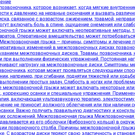
чение
позвоночника, которое возникает, когда мягкие внутренн
ести к давлению на нервные окончания и вызвать различ
ка, связанное с возрастом, ожирением, травмой, неправ
т включать боль в спине, ощущение онемения или слабос
ночной грыжи может включать неоперативные методы, та
аратов. Оперативное вмешательство может потребоваться 
. Межпозвоночная грыжа — причины, симптомы и лечени
неративных изменений в межпозвоночных дисках позвоно
ыханием межпозвоночных дисков. Травмы позвоночника, н
 при выполнении физических упражнений. Постоянная нагр
еличивают нагрузку на межпозвоночные диски. Симптомы
звоночника, которая может проявляться следующими спосо
ии, например, при сгибании, поднятии тяжестей или ходьбе
 выполнении простых задач. Слабость в ногах или пробле
е межпозвоночной грыжи может включать некоторые или
, коррекцию осанки и специальные упражнения. Примене
ерапия, включающая ультразвуковую терапию, электростим
ечение не приносит должного облегчения или при наличии
анки. Важно получить правильную диагностику и консуль
их осложнений. Межпозвоночная грыжа Межпозвоночная гр
давливается из его оболочки (фиброзного кольца) в окру
ции позвоночного столба. Причины межпозвоночной грыж
. С возрастом диски теряют свою эластичность и становя