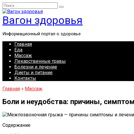
Перейти
Search
к
for:
содержанию
Вагон здоровья
Информационный портал о здоровье
Главная
Еда
Массаж
Лекарственные травы
Болезни и лечение
Диеты и питание
Контакты
Главная
»
Массаж
Боли и неудобства: причины, симпт
Содержание