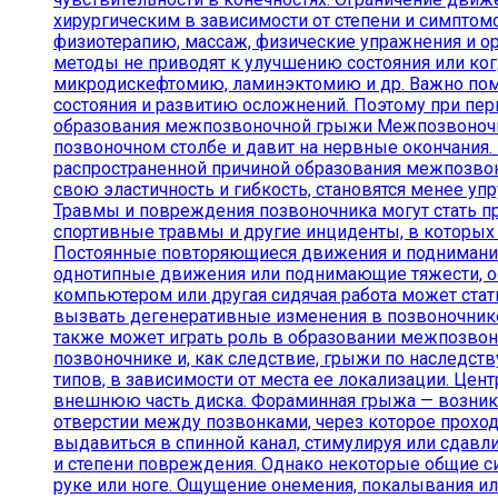
хирургическим в зависимости от степени и симпто
физиотерапию, массаж, физические упражнения и ор
методы не приводят к улучшению состояния или ко
микродискефтомию, ламинэктомию и др. Важно пом
состояния и развитию осложнений. Поэтому при пер
образования межпозвоночной грыжи Межпозвоночна
позвоночном столбе и давит на нервные окончания
распространенной причиной образования межпозво
свою эластичность и гибкость, становятся менее у
Травмы и повреждения позвоночника могут стать п
спортивные травмы и другие инциденты, в которых
Постоянные повторяющиеся движения и поднимание
однотипные движения или поднимающие тяжести, ос
компьютером или другая сидячая работа может ста
вызвать дегенеративные изменения в позвоночнике
также может играть роль в образовании межпозво
позвоночнике и, как следствие, грыжи по наследс
типов, в зависимости от места ее локализации. Ц
внешнюю часть диска. Фораминная грыжа — возника
отверстии между позвонками, через которое прохо
выдавиться в спинной канал, стимулируя или сдав
и степени повреждения. Однако некоторые общие си
руке или ноге. Ощущение онемения, покалывания ил