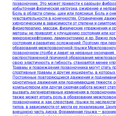
позвоночник. Это может привести к разрыву фибр
избыточная физическая нагрузка, ожирение и неп
Боль в области спины, шеи или пояснице. Боль и он
чувствительности в конечностях. Ограничение дв
хирургическим в зависимости от степени и симпто
физиотерапию, массаж, физические упражнения и ор
методы не приводят к улучшению состояния или ко
микродискефтомию, ламинэктомию и др. Важно пом
состояния и развитию осложнений. Поэтому при пер
образования межпозвоночной грыжи Межпозвоночна
позвоночном столбе и давит на нервные окончания
распространенной причиной образования межпозво
свою эластичность и гибкость, становятся менее у
Травмы и повреждения позвоночника могут стать п
спортивные травмы и другие инциденты, в которых
Постоянные повторяющиеся движения и поднимание
однотипные движения или поднимающие тяжести, ос
компьютером или другая сидячая работа может ста
вызвать дегенеративные изменения в позвоночнике
также может играть роль в образовании межпозво
позвоночнике и, как следствие, грыжи по наследс
типов, в зависимости от места ее локализации. Ц
внешнюю часть диска. Фораминная грыжа — возника