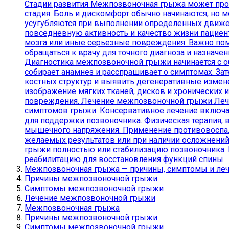
Стадии развития Межпозвоночная грыжа может пройт
стадия: Боль и дискомфорт обычно начинаются, но 
усугубляются при выполнении определенных движен
повседневную активность и качество жизни пациент
мозга или иные серьезные повреждения. Важно пом
обращаться к врачу для точного диагноза и назна
Диагностика межпозвоночной грыжи начинается с об
собирает анамнез и расспрашивает о симптомах. За
костных структур и выявить дегенеративные измен
изображение мягких тканей, дисков и хронических 
повреждения. Лечение межпозвоночной грыжи Лечен
симптомов грыжи. Консервативное лечение включае
для поддержки позвоночника. Физическая терапия,
мышечного напряжения. Применение противовоспали
желаемых результатов или при наличии осложнений
грыжи полностью или стабилизацию позвоночника. 
реабилитацию для восстановления функций спины.
Межпозвоночная грыжа — причины, симптомы и ле
Причины межпозвоночной грыжи
Симптомы межпозвоночной грыжи
Лечение межпозвоночной грыжи
Межпозвоночная грыжа
Причины межпозвоночной грыжи
Симптомы межпозвоночной грыжи