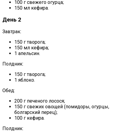
100 г свежего огурца;
150 мл кефира.
День 2
Завтрак:
150 г творога;
150 мл кефира;
1 апельсин.
Полдник:
150 г творога;
1 яблоко.
Обед:
200 г печеного лосося;
150 г свежих овощей (помидоры, огурцы,
болгарский перец);
100 г кефира.
Полдник: