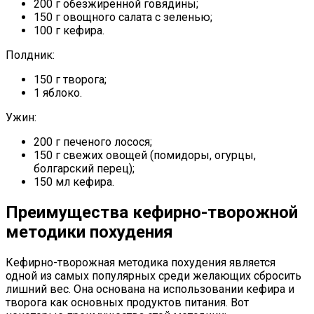
200 г обезжиренной говядины;
150 г овощного салата с зеленью;
100 г кефира.
Полдник:
150 г творога;
1 яблоко.
Ужин:
200 г печеного лосося;
150 г свежих овощей (помидоры, огурцы,
болгарский перец);
150 мл кефира.
Преимущества кефирно-творожной
методики похудения
Кефирно-творожная методика похудения является
одной из самых популярных среди желающих сбросить
лишний вес. Она основана на использовании кефира и
творога как основных продуктов питания. Вот