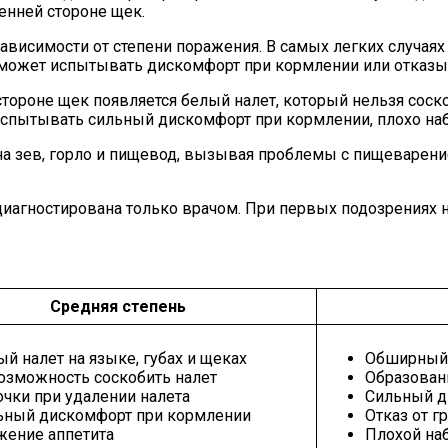
ренней стороне щек.
висимости от степени поражения. В самых легких случаях
 может испытывать дискомфорт при кормлении или отказыв
 стороне щек появляется белый налет, который нельзя сос
спытывать сильный дискомфорт при кормлении, плохо наби
я на зев, горло и пищевод, вызывая проблемы с пищеваре
диагностирована только врачом. При первых подозрениях н
Средняя степень
й налет на языке, губах и щеках
Обширный б
озможность соскобить налет
Образовани
очки при удалении налета
Сильный д
ьный дискомфорт при кормлении
Отказ от г
жение аппетита
Плохой на