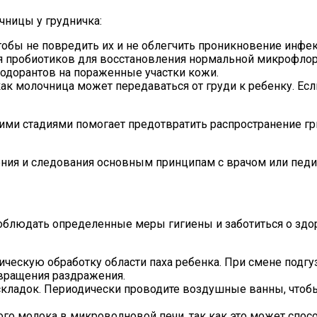
тобы не повредить их и не облегчить проникновение инфе
я пробиотиков для восстановления нормальной микрофло
зодорантов на пораженные участки кожи.
как молочница может передаваться от груди к ребенку. Ес
ними стадиями помогает предотвратить распространение г
ения и следования основным принципам с врачом или педи
блюдать определенные меры гигиены и заботиться о здор
ическую обработку области паха ребенка. При смене подг
твращения раздражения.
 складок. Периодически проводите воздушные ванны, чтоб
го молока в микроволновой печи, так как это может спо