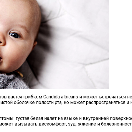
ывается грибком Candida albicans и может встречаться не
стой оболочке полости рта, но может распространяться и на
омы: густая белая налет на языке и внутренней поверхнос
 может вызывать дискомфорт, зуд, жжение и болезненност