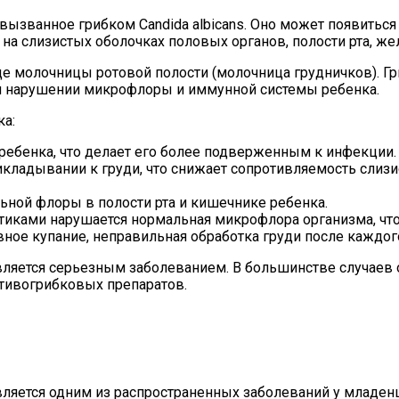
вызванное грибком Candida albicans. Оно может появитьс
на слизистых оболочках половых органов, полости рта, же
е молочницы ротовой полости (молочница грудничков). Гр
ри нарушении микрофлоры и иммунной системы ребенка.
а:
бенка, что делает его более подверженным к инфекции.
ладывании к груди, что снижает сопротивляемость слизи
ьной флоры в полости рта и кишечнике ребенка.
отиками нарушается нормальная микрофлора организма, чт
вное купание, неправильная обработка груди после каждог
ляется серьезным заболеванием. В большинстве случаев он
отивогрибковых препаратов.
вляется одним из распространенных заболеваний у младенц