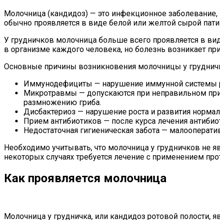
Молочница (кандидоз) — это инфекционное заболевание, 
обычно проявляется в виде белой или желтой сырой пати 
У грудничков молочница больше всего проявляется в вид
в организме каждого человека, но болезнь возникает п
Основные причины возникновения молочницы у грудничк
Иммунодефициты — нарушение иммунной системы ре
Микротравмы — допускаются при неправильном прик
размножению гриба.
Дисбактериоз — нарушение роста и развития нормал
Прием антибиотиков — после курса лечения антиби
Недостаточная гигиеническая забота — малооперати
Необходимо учитывать, что молочница у грудничков не яв
некоторых случаях требуется лечение с применением пр
Как проявляется молочница
Молочница у грудничка, или кандидоз ротовой полости, я