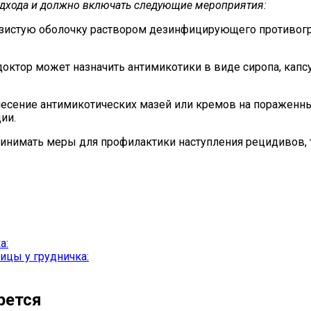
одхода и должно включать следующие мероприятия:
слизистую оболочку раствором дезинфицирующего противог
доктор может назначить антимикотики в виде сиропа, капс
есение антимикотических мазей или кремов на пораженные
ии.
инимать меры для профилактики наступления рецидивов, 
а:
цы у грудничка:
рется