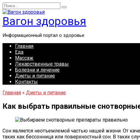
Перейти
Search
к
for:
содержанию
Вагон здоровья
Информационный портал о здоровье
Главная
Еда
Массаж
Лекарственные травы
Болезни и лечение
Диеты и питание
Контакты
Главная
»
Диеты и питание
Как выбрать правильные снотворны
Сон является неотъемлемой частью нашей жизни. От каче
таких как бессонница или поверхностный сон. В таких с