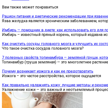
Вам также может понравиться
Рацион питания и диетические рекомендации при язвенн
Язва желудка является хроническим заболеванием, кото
Имбирь — помощник в диете: как использовать его для п
Имбирь – известный пряный корень, который издавна ис
Как очистить сосуды головного мозга и улучшить их сост
Что такое очистка сосудов головного мозга?
7 полезных свойств топинамбура — земляной груши, кото
Топинамбур (груша земляная) — это многолетнее растени
Почему возникает изжога и как ее предотвратить
Изжога – это частое расстройство, которое ощущается
Как правильно увлажнять кожу: лучшие методы и реком
Увлажнение кожи — это важный и неотъемлемый проце