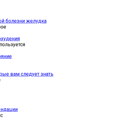
ой болезни желудка
рое
охудения
пользуется
ояние
рые вам следует знать
е
ендации
сс