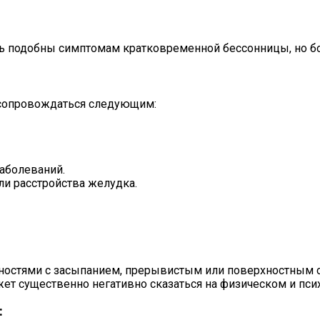
ь подобны симптомам кратковременной бессонницы, но б
сопровождаться следующим:
аболеваний.
ли расстройства желудка.
удностями с засыпанием, прерывистым или поверхностным
жет существенно негативно сказаться на физическом и пс
: