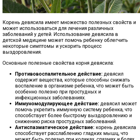
Корень девясила имеет множество полезных свойств и
может использоваться для лечения различных
заболеваний у детей. Использование девясила в
детской медицине может помочь ребенку облегчить
некоторые симптомы и ускорить процесс
выздоровления.
Основные полезные свойства корня девясила:
Противовоспалительное действие:
девясил
содержит вещества, которые способны снижать
воспаление в организме ребенка, что может быть
особенно полезно при простудных и
инфекционных заболеваниях.
Иммуномодулирующее действие:
девясил может
помочь укрепить иммунную систему ребенка, что
способствует более быстрому выздоровлению и
снижению риска простудных заболеваний.
Антиспазматическое действие:
корень девясила
способствует расслаблению гладких мышц, что
может быть полезно при коликах, спазмах и болях