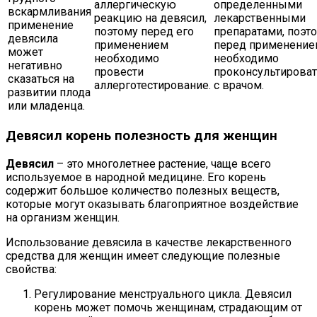
аллергическую
определенными
вскармливания
реакцию на девясил,
лекарственными
применение
поэтому перед его
препаратами, поэт
девясила
применением
перед применение
может
необходимо
необходимо
негативно
провести
проконсультироват
сказаться на
аллерготестирование.
с врачом.
развитии плода
или младенца.
Девясил корень полезность для женщин
Девясил
– это многолетнее растение, чаще всего
используемое в народной медицине. Его корень
содержит большое количество полезных веществ,
которые могут оказывать благоприятное воздействие
на организм женщин.
Использование девясила в качестве лекарственного
средства для женщин имеет следующие полезные
свойства:
Регулирование менструального цикла. Девясил
корень может помочь женщинам, страдающим от