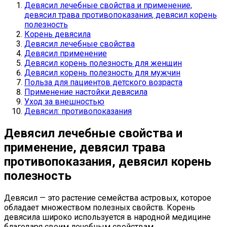
Девясил лечебные свойства и применение,
девясил трава противопоказания, девясил корень
полезность
Корень девясила
Девясил лечебные свойства
Девясил применение
Девясил корень полезность для женщин
Девясил корень полезность для мужчин
Польза для пациентов детского возраста
Применение настойки девясила
Уход за внешностью
Девясил: противопоказания
Девясил лечебные свойства и
применение, девясил трава
противопоказания, девясил корень
полезность
Девясил — это растение семейства астровых, которое
обладает множеством полезных свойств. Корень
девясила широко используется в народной медицине
благодаря своим лечебным свойствам.