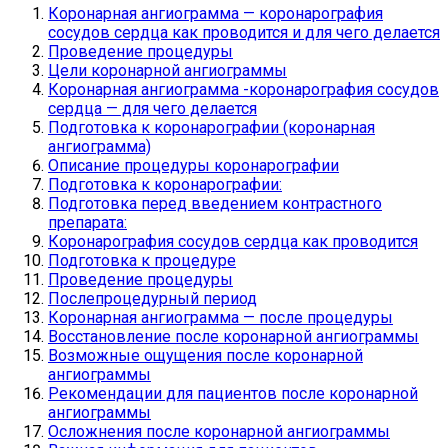
Коронарная ангиограмма — коронарография
сосудов сердца как проводится и для чего делается
Проведение процедуры
Цели коронарной ангиограммы
Коронарная ангиограмма -коронарография сосудов
сердца — для чего делается
Подготовка к коронарографии (коронарная
ангиограмма)
Описание процедуры коронарографии
Подготовка к коронарографии:
Подготовка перед введением контрастного
препарата:
Коронарография сосудов сердца как проводится
Подготовка к процедуре
Проведение процедуры
Послепроцедурный период
Коронарная ангиограмма — после процедуры
Восстановление после коронарной ангиограммы
Возможные ощущения после коронарной
ангиограммы
Рекомендации для пациентов после коронарной
ангиограммы
Осложнения после коронарной ангиограммы