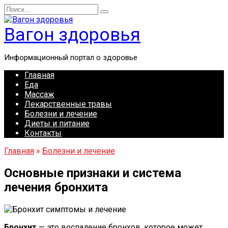
Перейти
Search
к
for:
содержанию
Вагон здоровья
Информационный портал о здоровье
Главная
Еда
Массаж
Лекарственные травы
Болезни и лечение
Диеты и питание
Контакты
Главная
»
Болезни и лечение
Основные признаки и система
лечения бронхита
Бронхит
— это воспаление бронхов, которое может