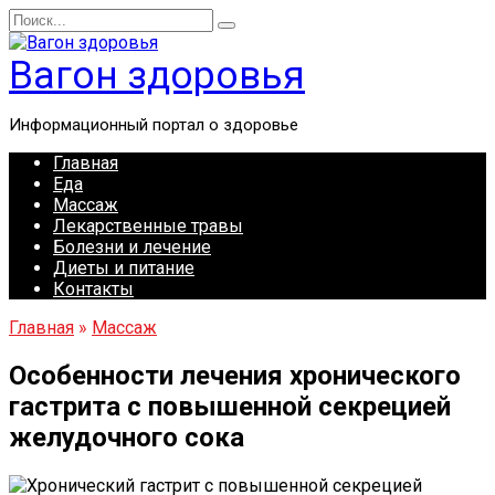
Перейти
Search
к
for:
содержанию
Вагон здоровья
Информационный портал о здоровье
Главная
Еда
Массаж
Лекарственные травы
Болезни и лечение
Диеты и питание
Контакты
Главная
»
Массаж
Особенности лечения хронического
гастрита с повышенной секрецией
желудочного сока