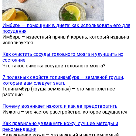
Имбирь — помощник в диете: как использовать его для
похудения
Имбирь – известный пряный корень, который издавна
используется
Как очистить сосуды головного мозга и улучшить их
состояние
Что такое очистка сосудов головного мозга?
7 полезных свойств топинамбура — земляной груши,
которые вам следует знать
Топинамбур (груша земляная) — это многолетнее
растение
Почему возникает изжога и как ее предотвратить
Изжога – это частое расстройство, которое ощущается
Как правильно увлажнять кожу: лучшие методы и
рекомендации
Увлажнение кожи — это важный и неотъемлемый