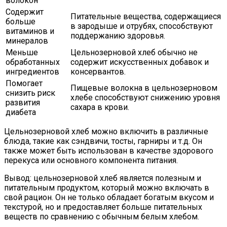
волокон
Содержит
Питательные вещества, содержащиеся
больше
в зародыше и отрубях, способствуют
витаминов и
поддержанию здоровья.
минералов
Меньше
Цельнозерновой хлеб обычно не
обработанных
содержит искусственных добавок и
ингредиентов
консервантов.
Помогает
Пищевые волокна в цельнозерновом
снизить риск
хлебе способствуют снижению уровня
развития
сахара в крови.
диабета
Цельнозерновой хлеб можно включить в различные
блюда, такие как сэндвичи, тосты, гарниры и т.д. Он
также может быть использован в качестве здорового
перекуса или основного компонента питания.
Вывод: цельнозерновой хлеб является полезным и
питательным продуктом, который можно включать в
свой рацион. Он не только обладает богатым вкусом и
текстурой, но и предоставляет больше питательных
веществ по сравнению с обычным белым хлебом.