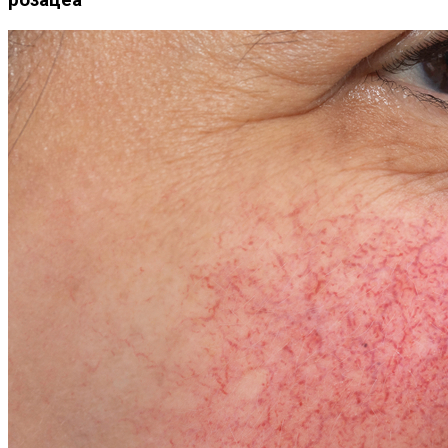
розацеа