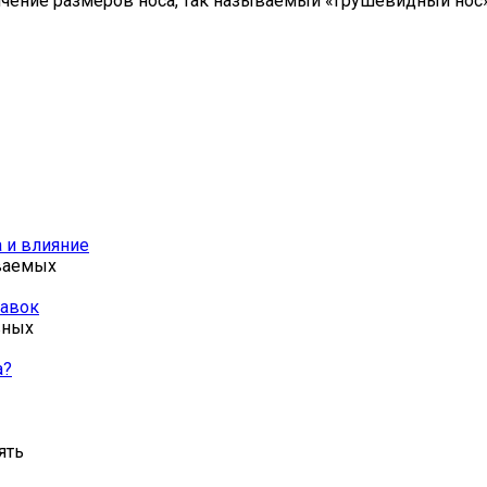
чение размеров носа, так называемый «грушевидный нос»
а и влияние
аваемых
тавок
вных
а?
ять