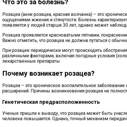
Что это за болезнь?
Розацеа (акне розацеа, красная волчанка) – это хронич
ощущениями жжения и стянутости. Болезнь характеризуе
появляется у людей старше 30 лет, однако может наблюд
Розацеа проявляется красноватыми пятнами, покраснение
Важно отметить, что розацеа не должна путаться с обыч
При розацее периодически могут происходить обострени
различными факторами, включая погодные условия (холод
лекарственные препараты.
Почему возникает розацеа?
Розацеа – это хроническое воспалительное заболевание к
расширений. Причины возникновения розацеа не полность
Генетическая предрасположенность
Ученые пришли к выводу, что розацеа может быть унаслед
человека повышается. Однако, точный механизм передачи