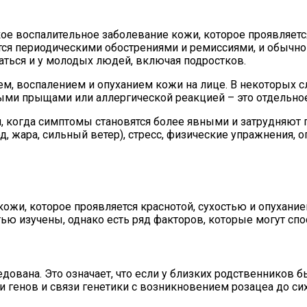
еское воспалительное заболевание кожи, которое проявляе
тся периодическими обострениями и ремиссиями, и обычно
аться и у молодых людей, включая подростков.
м, воспалением и опуханием кожи на лице. В некоторых сл
ными прыщами или аллергической реакцией – это отдельно
я, когда симптомы становятся более явными и затрудняю
, жара, сильный ветер), стресс, физические упражнения,
ожи, которое проявляется краснотой, сухостью и опухание
ю изучены, однако есть ряд факторов, которые могут спо
ована. Это означает, что если у близких родственников б
 генов и связи генетики с возникновением розацеа до си