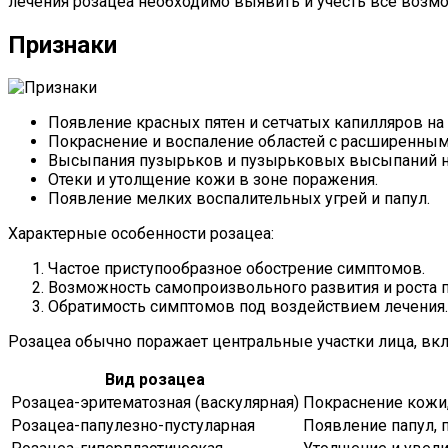
лечения розацеа необходимо выявить и учесть все возм
Признаки
Появление красных пятен и сетчатых капилляров на 
Покраснение и воспаление областей с расширенны
Высыпания пузырьков и пузырьковых высыпаний н
Отеки и утолщение кожи в зоне поражения.
Появление мелких воспалительных угрей и папул.
Характерные особенности розацеа:
Частое приступообразное обострение симптомов.
Возможность самопроизвольного развития и роста п
Обратимость симптомов под воздействием лечения.
Розацеа обычно поражает центральные участки лица, вклю
Вид розацеа
Розацеа-эритематозная (васкулярная)
Покраснение кожи,
Розацеа-папулезно-пустуларная
Появление папул, 