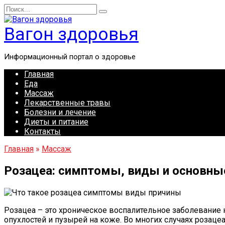
Перейти
Search
к
for:
содержанию
Вагон здоровья
Информационный портал о здоровье
Главная
Еда
Массаж
Лекарственные травы
Болезни и лечение
Диеты и питание
Контакты
Главная
»
Массаж
Розацеа: симптомы, виды и основны
Розацеа – это хроническое воспалительное заболевание 
опухлостей и пузырей на коже. Во многих случаях розац