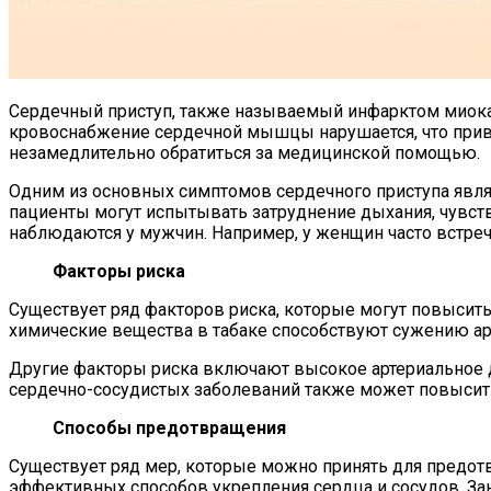
Сердечный приступ, также называемый инфарктом миокар
кровоснабжение сердечной мышцы нарушается, что привод
незамедлительно обратиться за медицинской помощью.
Одним из основных симптомов сердечного приступа являе
пациенты могут испытывать затруднение дыхания, чувство
наблюдаются у мужчин. Например, у женщин часто встреч
Факторы риска
Существует ряд факторов риска, которые могут повысить 
химические вещества в табаке способствуют сужению арт
Другие факторы риска включают высокое артериальное д
сердечно-сосудистых заболеваний также может повысить
Способы предотвращения
Существует ряд мер, которые можно принять для предот
эффективных способов укрепления сердца и сосудов. За