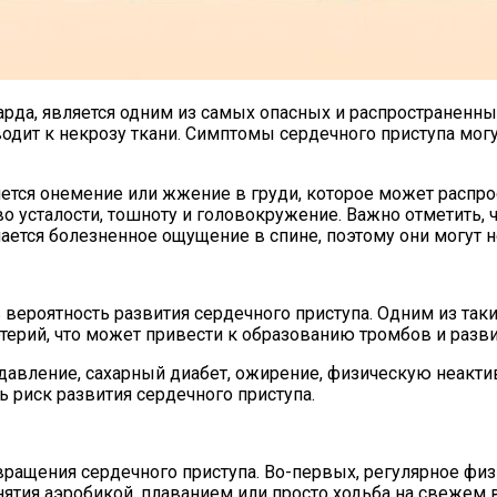
да, является одним из самых опасных и распространенных
ит к некрозу ткани. Симптомы сердечного приступа могут
тся онемение или жжение в груди, которое может распрос
 усталости, тошноту и головокружение. Важно отметить, ч
ается болезненное ощущение в спине, поэтому они могут н
вероятность развития сердечного приступа. Одним из таки
ерий, что может привести к образованию тромбов и разви
авление, сахарный диабет, ожирение, физическую неактив
 риск развития сердечного приступа.
вращения сердечного приступа. Во-первых, регулярное фи
нятия аэробикой, плаванием или просто ходьба на свежем