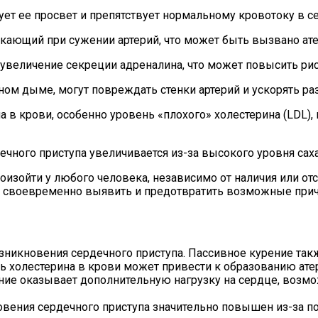
ует ее просвет и препятствует нормальному кровотоку в с
кающий при сужении артерий, что может быть вызвано ат
величение секреции адреналина, что может повысить риск
м дыме, могут повреждать стенки артерий и ускорять раз
 в крови, особенно уровень «плохого» холестерина (LDL), 
ечного приступа увеличивается из-за высокого уровня сах
оизойти у любого человека, независимо от наличия или от
ы своевременно выявить и предотвратить возможные прич
озникновения сердечного приступа. Пассивное курение та
холестерина в крови может привести к образованию атеро
ение оказывает дополнительную нагрузку на сердце, возм
новения сердечного приступа значительно повышен из-за 