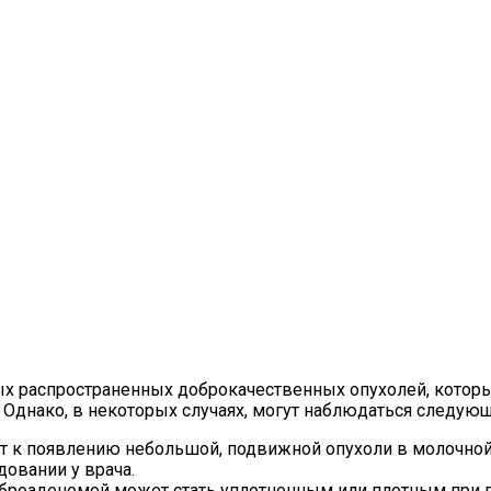
 распространенных доброкачественных опухолей, которые
Однако, в некоторых случаях, могут наблюдаться следующ
т к появлению небольшой, подвижной опухоли в молочной
овании у врача.
иброаденомой может стать уплотненным или плотным при 