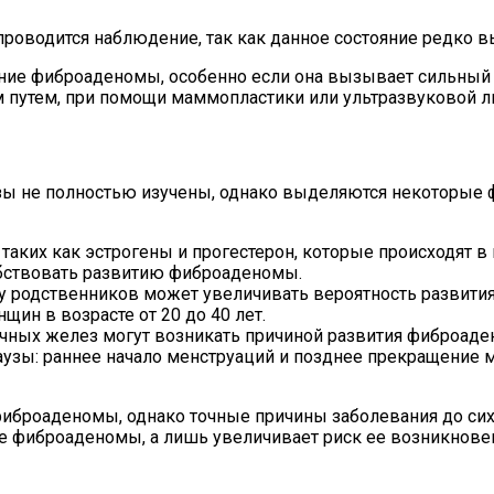
оводится наблюдение, так как данное состояние редко в
ение фиброаденомы, особенно если она вызывает сильный
 путем, при помощи маммопластики или ультразвуковой л
не полностью изучены, однако выделяются некоторые фа
таких как эстрогены и прогестерон, которые происходят 
собствовать развитию фиброаденомы.
у родственников может увеличивать вероятность развития
ин в возрасте от 20 до 40 лет.
чных желез могут возникать причиной развития фиброаде
аузы: раннее начало менструаций и позднее прекращение
иброаденомы, однако точные причины заболевания до сих 
ие фиброаденомы, а лишь увеличивает риск ее возникнове