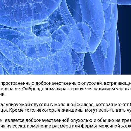
пространенных доброкачественных опухолей, встречающих
ом возрасте. Фиброаденома характеризуется наличием узло
ии.
льпируемой опухоли в молочной железе, которая может б
цы. Кроме того, некоторые женщины могут испытывать чув
ы является доброкачественной опухолью и обычно не пред
ния из соска, изменение размера или формы молочной же