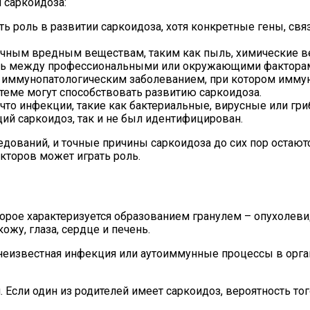
 саркоидоза:
ть роль в развитии саркоидоза, хотя конкретные гены, св
чным вредным веществам, таким как пыль, химические ве
язь между профессиональными или окружающими факторам
 иммунопатологическим заболеванием, при котором иммун
еме могут способствовать развитию саркоидоза.
что инфекции, такие как бактериальные, вирусные или гр
ий саркоидоз, так и не был идентифицирован.
ований, и точные причины саркоидоза до сих пор остаютс
торов может играть роль.
торое характеризуется образованием гранулем – опухолев
ожу, глаза, сердце и печень.
неизвестная инфекция или аутоиммунные процессы в орга
 Если один из родителей имеет саркоидоз, вероятность тог