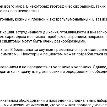
ей всего мира. В некоторых географических районах, таких
о сих пор неизвестны.
гочный, кожный, глазной и экстрапульмональный. В завис
т кашля, затрудненного дыхания, утомляемости и внезапно
рме саркоидоза возникают проблемы с зрением, покраснен
 и симптомы могут быть очень разнообразными.
вания. В большинстве случаев применяются противовоспал
 симптомы. Некоторым пациентам может потребоваться х
леванием и не передается от человека к человеку. Однако,
ратиться к врачу для диагностики и определения необход
изикальном обследовании и проведении специальных лабо
ными и неспецифическими, что усложняет процесс диагнос