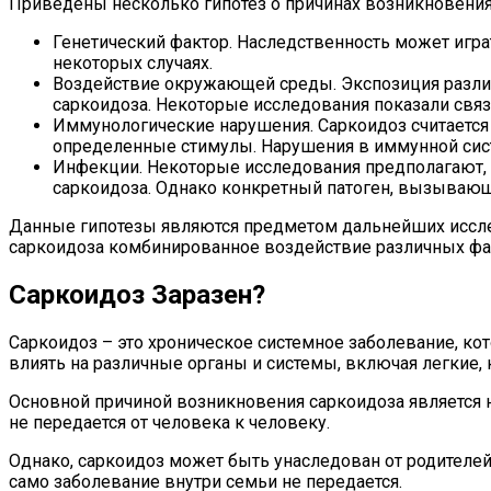
Приведены несколько гипотез о причинах возникновения
Генетический фактор. Наследственность может игра
некоторых случаях.
Воздействие окружающей среды. Экспозиция разли
саркоидоза. Некоторые исследования показали св
Иммунологические нарушения. Саркоидоз считается
определенные стимулы. Нарушения в иммунной сист
Инфекции. Некоторые исследования предполагают, 
саркоидоза. Однако конкретный патоген, вызывающ
Данные гипотезы являются предметом дальнейших исслед
саркоидоза комбинированное воздействие различных фак
Саркоидоз Заразен?
Саркоидоз – это хроническое системное заболевание, ко
влиять на различные органы и системы, включая легкие, к
Основной причиной возникновения саркоидоза является 
не передается от человека к человеку.
Однако, саркоидоз может быть унаследован от родителей.
само заболевание внутри семьи не передается.