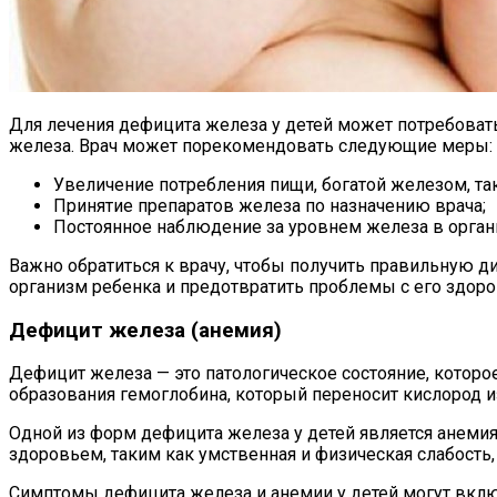
Для лечения дефицита железа у детей может потребова
железа. Врач может порекомендовать следующие меры:
Увеличение потребления пищи, богатой железом, та
Принятие препаратов железа по назначению врача;
Постоянное наблюдение за уровнем железа в орган
Важно обратиться к врачу, чтобы получить правильную д
организм ребенка и предотвратить проблемы с его здоро
Дефицит железа (анемия)
Дефицит железа — это патологическое состояние, котор
образования гемоглобина, который переносит кислород из
Одной из форм дефицита железа у детей является анеми
здоровьем, таким как умственная и физическая слабость
Симптомы дефицита железа и анемии у детей могут вклю