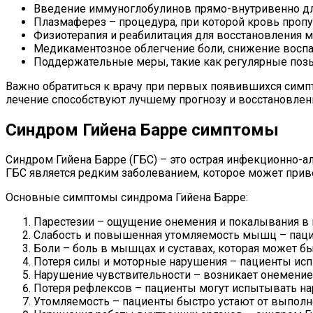
Введение иммуноглобулинов прямо-внутривенно для
Плазмаферез – процедура, при которой кровь пропу
Физиотерапия и реабилитация для восстановления 
Медикаментозное облегчение боли, снижение воспа
Поддержательные меры, такие как регулярные позы
Важно обратиться к врачу при первых появившихся симпт
лечение способствуют лучшему прогнозу и восстановлен
Синдром Гийена Барре симптомы
Синдром Гийена Барре (ГБС) – это острая инфекционно-
ГБС является редким заболеванием, которое может прив
Основные симптомы синдрома Гийена Барре:
Парестезии – ощущение онемения и покалывания в 
Слабость и повышенная утомляемость мышц – паци
Боли – боль в мышцах и суставах, которая может бы
Потеря силы и моторные нарушения – пациенты исп
Нарушение чувствительности – возникает онемение 
Потеря рефлексов – пациенты могут испытывать на
Утомляемость – пациенты быстро устают от выполн