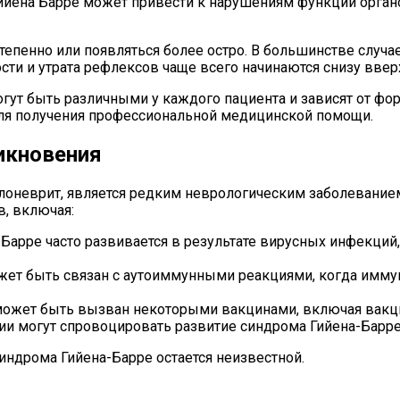
ийена Барре может привести к нарушениям функций орган
пенно или появляться более остро. В большинстве случаев
ти и утрата рефлексов чаще всего начинаются снизу ввер
гут быть различными у каждого пациента и зависят от фор
для получения профессиональной медицинской помощи.
икновения
улоневрит, является редким неврологическим заболевани
, включая:
а-Барре часто развивается в результате вирусных инфекций
жет быть связан с аутоиммунными реакциями, когда имму
 может быть вызван некоторыми вакцинами, включая вакци
ии могут спровоцировать развитие синдрома Гийена-Барре
индрома Гийена-Барре остается неизвестной.