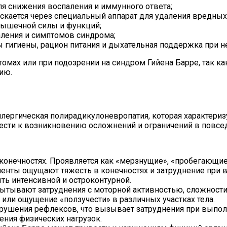
 снижения воспаления и иммунного ответа;
скается через специальный аппарат для удаления вредных 
мышечной силы и функций;
ления и симптомов синдрома;
 гигиены, рацион питания и дыхательная поддержка при н
омах или при подозрении на синдром Гийена Барре, так к
ию.
аллергическая полирадикулоневропатия, которая характер
ести к возникновению осложнений и ограничений в повсе
конечностях. Проявляется как «мерзнущие», «пробегающи
енты ощущают тяжесть в конечностях и затруднение при
ть интенсивной и остроконтурной.
ытывают затруднения с моторной активностью, сложности
или ощущение «ползучести» в различных участках тела.
рушения рефлексов, что вызывает затруднения при выпо
ения физических нагрузок.