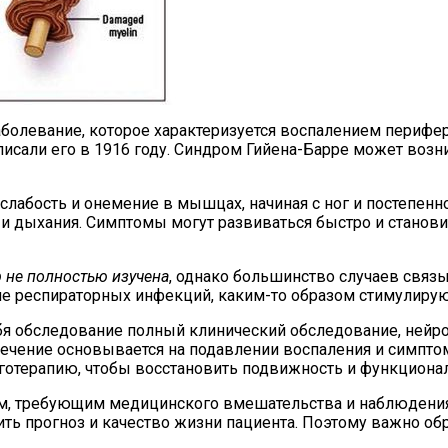
болевание, которое характеризуется воспалением перифер
сали его в 1916 году. Синдром Гийена-Барре может возник
лабость и онемение в мышцах, начиная с ног и постепенн
 и дыхания. Симптомы могут развиваться быстро и стано
 не полностью изучена
, однако большинство случаев свя
ле респираторных инфекций, каким-то образом стимулиру
бя обследование полный клинический обследование, нейро
ечение основывается на подавлении воспаления и симпто
готерапию, чтобы восстановить подвижность и функционал
м, требующим медицинского вмешательства и наблюдения 
ть прогноз и качество жизни пациента. Поэтому важно об