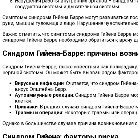
Нарушения работы внутренних органов – синдром Г
сосудистой системы и дыхательной системы.
Симптомы синдрома Гийена Барре могут развиваться посте
руки, мышцы туловища и лицо. Нарушения чувствительнос
Важно отметить, что симптомы синдрома Гийена Барре мо
синдрома Гийена Барре необходимо обратиться к врачу 
Синдром Гийена-Барре: причины возн
Синдром Гийена-Барре, также известный как полирадик
нервной системы. Он может быть вызван рядом факторов
Вирусные инфекции
: Считается, что синдром Гийен
вирус Эпштейна-Барр.
Аутоиммунные реакции
: Синдром Гийена-Барре мо
клетки.
Прививки
: В редких случаях синдром Гийена-Барре
Травмы и операции
: Некоторые травмы или операц
Однако в большинстве случаев причина возникновения с
Синдром Гийена: факторы риска