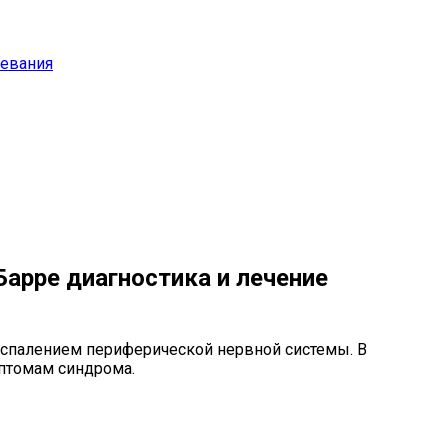
левания
арре диагностика и лечение
воспалением периферической нервной системы. В
мптомам синдрома.