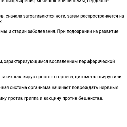
ов пищеварения, мочеполовой системы, сердечно-
, сначала затрагиваются ноги, затем распространяется на
х.
мы и стадии заболевания. При подозрении на развитие
ем, характеризующимся воспалением периферической
, таких как вирус простого герпеса, цитомегаловирус или
нная система организма начинает повреждать нервные
ну против гриппа и вакцину против бешенства.
.