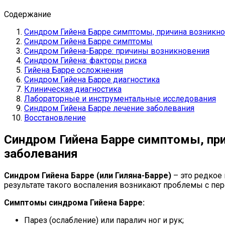
Содержание
Синдром Гийена Барре симптомы, причина возникно
Синдром Гийена Барре симптомы
Синдром Гийена-Барре: причины возникновения
Синдром Гийена: факторы риска
Гийена Барре осложнения
Синдром Гийена Барре диагностика
Клиническая диагностика
Лабораторные и инструментальные исследования
Синдром Гийена Барре лечение заболевания
Восстановление
Синдром Гийена Барре симптомы, при
заболевания
Синдром Гийена Барре (или Гиляна-Барре)
– это редкое
результате такого воспаления возникают проблемы с пе
Симптомы синдрома Гийена Барре:
Парез (ослабление) или паралич ног и рук;