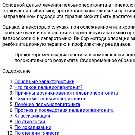
Основной целью лечения пельвиоперитонита в гинеколог
включает антибиотики, противовоспалительные и против
направленном подходе эта терапия может быть достаточ
Однако, в некоторых случаях, при осложненном или хрон
гнойные очаги и восстановить нормальную анатомию орг
лапароскопию и лапаротомию. Выбор метода операции зав
реабилитационную терапию и профилактику рецидивов.
Преждевременная диагностика и комплексный подх
положительного результата. Своевременное обраще
Содержание
Основные характеристики
Что такое пельвиоперитонит?
Причины возникновения пельвиоперитонита
Симптомы пельвиоперитонита
Лечение пельвиоперитонита
Прогноз и последствия пельвиоперитонита
Классификация
По этиологии
По локализации
По степени тяжести