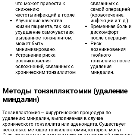
что может привести к
связанных с
снижению
самой операцией
частотыинфекций в горле.
(кровотечение,
Улучшение качества
инфекции и т. д.).
жизни пациента, так как
Временная боль и
ухудшение самочувствия,
дискомфорт
вызванное тонзиллитом,
после операции.
может быть
Риск
минимизировано.
возникновения
Устранение риска
гнойного
возникновения
тонзиллита после
осложнений, связанных с
удаления
хроническим тонзиллитом.
миндалин.
Методы тонзиллэктомии (удаление
миндалин)
Тонзиллэктомия — хирургическая процедура по
удалению миндалин, выполняемая в случае
хронического тонзиллита или аденоидита. Существует
несколько методов тонзиллэктомии, которые могут