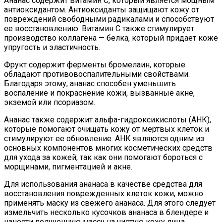
Ананас содержит витамин С, который является мощным
антиоксидантом. Антиоксиданты защищают кожу от
повреждений свободными радикалами и способствуют
ее восстановлению. Витамин С также стимулирует
производство коллагена — белка, который придает коже
упругость и эластичность.
Фрукт содержит ферменты бромелаин, которые
обладают противовоспалительными свойствами.
Благодаря этому, ананас способен уменьшить
воспаление и покраснение кожи, вызванные акне,
экземой или псориазом.
Ананас также содержит альфа-гидроксикислоты (АНК),
которые помогают очищать кожу от мертвых клеток и
стимулируют ее обновление. АНК являются одним из
основных компонентов многих косметических средств
для ухода за кожей, так как они помогают бороться с
морщинами, пигментацией и акне.
Для использования ананаса в качестве средства для
восстановления поврежденных клеток кожи, можно
применять маску из свежего ананаса. Для этого следует
измельчить несколько кусочков ананаса в блендере и
нанести полученную массу на чистую кожу лица.