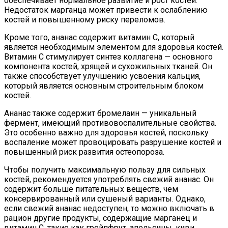
обеспечивает нормальное развитие и рост костей.
Недостаток марганца может привести к ослаблению
костей и повышенному риску переломов.
Кроме того, ананас содержит витамин C, который
является необходимым элементом для здоровья костей.
Витамин C стимулирует синтез коллагена — основного
компонента костей, хрящей и сухожильных тканей. Он
также способствует улучшению усвоения кальция,
который является основным строительным блоком
костей.
Ананас также содержит бромелаин — уникальный
фермент, имеющий противовоспалительные свойства.
Это особенно важно для здоровья костей, поскольку
воспаление может провоцировать разрушение костей и
повышенный риск развития остеопороза.
Чтобы получить максимальную пользу для сильных
костей, рекомендуется употреблять свежий ананас. Он
содержит больше питательных веществ, чем
консервированный или сушеный варианты. Однако,
если свежий ананас недоступен, то можно включать в
рацион другие продукты, содержащие марганец и
витамин C, такие как грейпфрут, апельсины, киви,