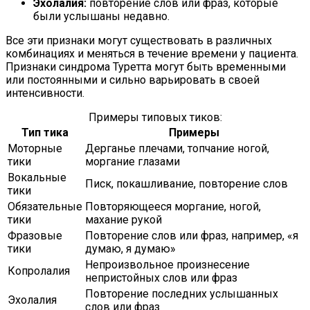
Эхолалия:
повторение слов или фраз, которые
были услышаны недавно.
Все эти признаки могут существовать в различных
комбинациях и меняться в течение времени у пациента.
Признаки синдрома Туретта могут быть временными
или постоянными и сильно варьировать в своей
интенсивности.
Примеры типовых тиков:
Тип тика
Примеры
Моторные
Дерганье плечами, топчание ногой,
тики
моргание глазами
Вокальные
Писк, покашливание, повторение слов
тики
Обязательные
Повторяющееся моргание, ногой,
тики
махание рукой
Фразовые
Повторение слов или фраз, например, «я
тики
думаю, я думаю»
Непроизвольное произнесение
Копролалия
непристойных слов или фраз
Повторение последних услышанных
Эхолалия
слов или фраз