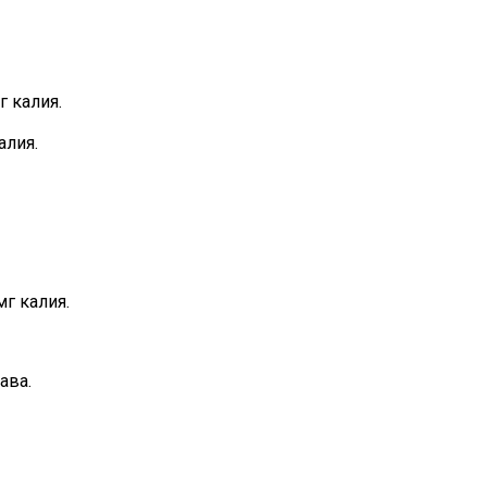
 калия.
алия.
г калия.
ава.