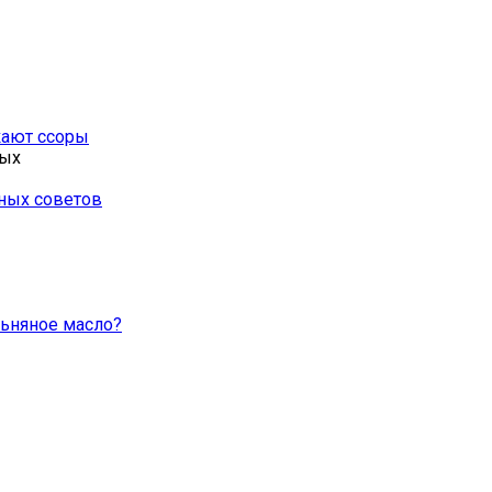
икают ссоры
бых
ных советов
льняное масло?