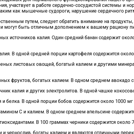
ния, участвует в работе сердечно-сосудистой системы и н
аким как мышечные судороги, нарушение сердечного ритма
ественным путем, следует обратить внимание на продукты
 и могут быть отличным дополнением к вашему рациону пи
х источников калия. Один средний банан содержит около 
алия. В одной средней порции картофеля содержится около 
еных листовых овощей, богатый калием и другими минера
ных фруктов, богатых калием. В одном среднем авокадо с
чник калия и других электролитов. В одной чашке кокосов
и белка. В одной порции бобов содержится около 1000 мг 
амином C и калием. В одном среднем апельсине содержитс
нтиоксидантами. В 100 граммах черники содержится около 7
и и чернослив, богаты калием и являются отличными перек