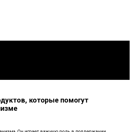
одуктов, которые помогут
низме
анизма. Он играет важную роль в поддержании