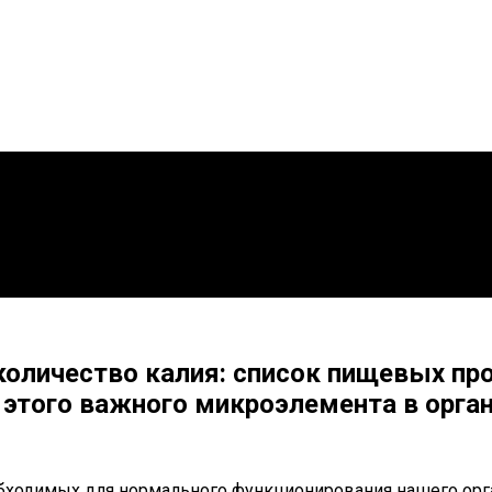
оличество калия: список пищевых пр
этого важного микроэлемента в орга
обходимых для нормального функционирования нашего орг