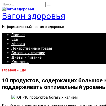
Перейти
Search
к
for:
содержанию
Вагон здоровья
Информационный портал о здоровье
Главная
Еда
Массаж
Лекарственные травы
Болезни и лечение
Диеты и питание
Контакты
Главная
»
Еда
10 продуктов, содержащих большое к
поддерживать оптимальный уровень 
Калий – это один из самых важных микроэлементов, не