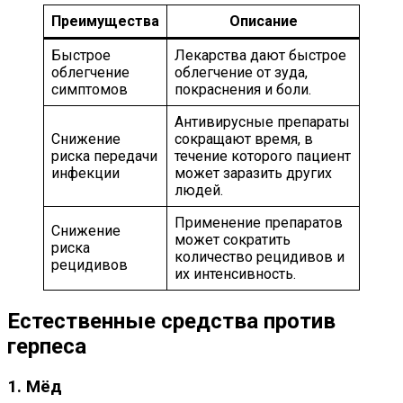
Преимущества
Описание
Быстрое
Лекарства дают быстрое
облегчение
облегчение от зуда,
симптомов
покраснения и боли.
Антивирусные препараты
Снижение
сокращают время, в
риска передачи
течение которого пациент
инфекции
может заразить других
людей.
Применение препаратов
Снижение
может сократить
риска
количество рецидивов и
рецидивов
их интенсивность.
Естественные средства против
герпеса
1. Мёд