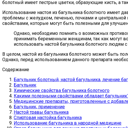
болотный имеет пестрые цветки, образующие кисть, а так
Использование настоя из багульника болотного имеет д
проблемы с желудком, печенью, почками и центральной
свойствами, которые могут быть полезными для улучшен
Однако, необходимо помнить о возможных противоп
принимать беременным женщинам, так как могут воз
использовать настой багульника болотного людям с
В целом, настой из багульника болотного может быть п
Однако, перед использованием данного препарата необх
Содержание
Багульник болотный, настой багульника, лечение б
Багульник
Химические свойства багульника болотного
Какими полезными свойствами обладает багульник
Медицинские препараты, приготовленные с добавл
Багульник, применение
Настой травы багульника
Спиртовая настойка багульника
Использование багульника в народной медицине