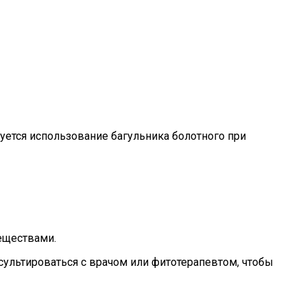
ется использование багульника болотного при
еществами.
сультироваться с врачом или фитотерапевтом, чтобы