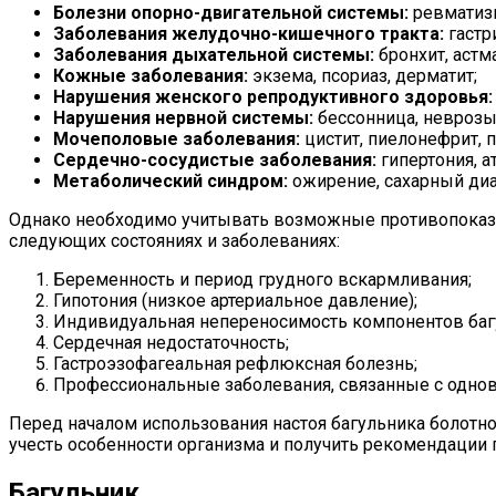
Болезни опорно-двигательной системы:
ревматизм
Заболевания желудочно-кишечного тракта:
гастри
Заболевания дыхательной системы:
бронхит, астм
Кожные заболевания:
экзема, псориаз, дерматит;
Нарушения женского репродуктивного здоровья:
Нарушения нервной системы:
бессонница, неврозы,
Мочеполовые заболевания:
цистит, пиелонефрит, п
Сердечно-сосудистые заболевания:
гипертония, а
Метаболический синдром:
ожирение, сахарный диа
Однако необходимо учитывать возможные противопоказан
следующих состояниях и заболеваниях:
Беременность и период грудного вскармливания;
Гипотония (низкое артериальное давление);
Индивидуальная непереносимость компонентов баг
Сердечная недостаточность;
Гастроэзофагеальная рефлюксная болезнь;
Профессиональные заболевания, связанные с одно
Перед началом использования настоя багульника болотн
учесть особенности организма и получить рекомендации
Багульник