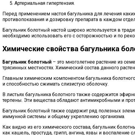
Артериальная гипертензия.
Перед применением настоя багульника для лечения каки
противопоказания и дозировку препарата в каждом отдел
Багульник болотный настой широко используется в трад
необходимо использовать его с осторожностью и по рек
Химические свойства багульника бол
Багульник болотный
– это многолетнее растение из сем
трясинных местностях. Химический состав данного расте
Главным химическим компонентом багульника болотного 
и способностью сжимать слизистую оболочку.
В листьях багульника болотного также содержится эфирно
терпены. Эти вещества обладают антимикробными и про
Багульник болотный также содержит ряд полезных элеме
иммунной системы и общему укреплению организма.
Как видно из его химического состава, багульник болот
как кашель, простуда, грипп, ангина, язвы и воспаление с