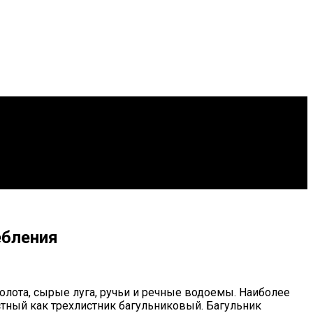
ебления
олота, сырые луга, ручьи и речные водоемы. Наиболее
естный как трехлистник багульниковый. Багульник