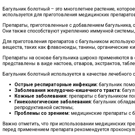
Багульник болотный – это многолетнее растение, котор
используется для приготовления медицинских препарато
Препараты, приготовленные с добавлением багульника,
Они также способствуют укреплению иммунной системы,
Для приготовления препаратов с багульником используютс
веществ, таких как флавоноиды, танины, органические к
Препараты на основе багульника широко применяются в
представлены в виде настоев, отваров, экстрактов, таблет
Багульник болотный используется в качестве лечебного с
Острые респираторные инфекции:
багульник помо
Заболевания желудочно-кишечного тракта:
багул
Кожные заболевания:
препараты с багульником по
Гинекологические заболевания:
багульник облада
репродуктивной системы;
Проблемы со зрением:
медицинские препараты с б
Важно отметить, что при использовании медицинских пре
перед применением препарата рекомендуется проконсуль