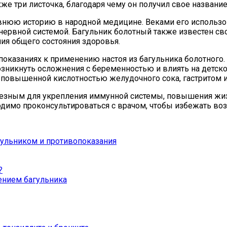
же три листочка, благодаря чему он получил свое название
авнюю историю в народной медицине. Веками его использо
 нервной системой. Багульник болотный также известен 
ия общего состояния здоровья.
оказаниях к применению настоя из багульника болотного.
никнуть осложнения с беременностью и влиять на детское
 повышенной кислотностью желудочного сока, гастритом 
олезным для укрепления иммунной системы, повышения жиз
одимо проконсультироваться с врачом, чтобы избежать во
агульником и противопоказания
?
ением багульника