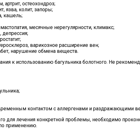
, артрит, остеохондроз;
т, язва, колит, запоры;
а, кашель;
мастопатия, месячные нерегулярности, климакс;
 депрессия;
ростатит;
теросклероз, варикозное расширение вен;
бет, нарушение обмена веществ.
ия к использованию багульника болотного. Не рекоменду
ульника;
временным контактом с аллергенами и раздражающими в
ого для лечения конкретной проблемы, необходимо прокон
 по применению.