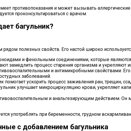
 имеет противопоказания и может вызывать аллергические
уется проконсультироваться с врачом.
ает багульник?
м рядом полезных свойств. Его настой широко используетс
оноидами и фенольными соединениями, которые являются
ают замедлить процесс старения организма и укрепляют 
тивовоспалительными и антимикробными свойствами. Его 
ростудных заболеваний.
к помогает ускорить процесс заживления ран, трещин, сс
ульник улучшает микроциркуляцию крови, укрепляет капил
тивовоспалительным и анальгезирующим действием. Он мож
.
ется употреблять при беременности, грудном вскармливан
нные с добавлением багульника