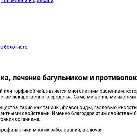
 тонзиллита и бронхита
а болотного:
ка, лечение багульником и противопо
 или торфяной чай, является многолетним растением, кото
стве лекарственного средства. Самыми ценными частями р
щества, такие как танины, флавоноиды, галловые кислот
антными свойствами. Именно благодаря этим свойствам ба
ояния организма.
 профилактики многих заболеваний, включая: