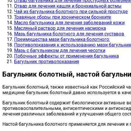
Отвар багульника для лечения простудных болезней,
Отвар для лечения кашля и бронхиальной астмы
Чай из багульника болотного при сильной простуде
Травяные сборы при хроническом бронхите
Масло багульника для лечения заболеваний кожи
Масляный раствор для лечения насморка
Мазь багульника болотного для лечения суставов
Преимущества мази багульника болотного:
Противопоказания к использованию мази багульник
Мазь с багульником для лечения чесотки
Побочные эффекты от применения багульника
Багульник противопоказания
Багульник болотный, настой багульни
Багульник болотный, также известный как Российский чай
медицине багульник болотный давно используется в каче
Багульник болотный содержит биологически активные ве
противовоспалительными, антисептическими и антиоксид
лечения различных заболеваний и улучшения общего сост
Настой багульника болотного применяется для лечения и