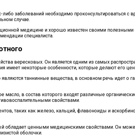
х-либо заболеваний необходимо проконсультироваться с 
ьном случае.
иционной медицине и хорошо известен своими полезными с
омендации специалиста.
отного
ейства вересковых. Он является одним из самых распростр
ния имеет некоторые особенности, которые делают его цен
являются таннинные вещества, в основном речь идет о га
е масло, в состав которого входят различные органически
тивовоспалительными свойствами.
нтов, таких как железо, кальций, флавоноиды и аскорбин
ный обладает ценными медицинскими свойствами. Он может
лизистой оболочки.