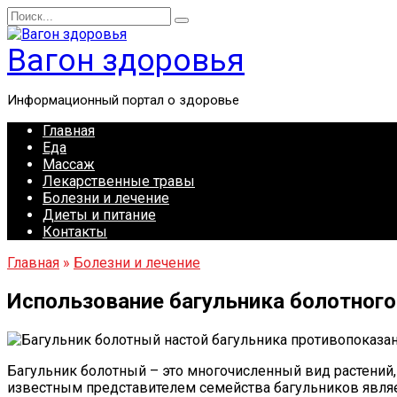
Перейти
Search
к
for:
содержанию
Вагон здоровья
Информационный портал о здоровье
Главная
Еда
Массаж
Лекарственные травы
Болезни и лечение
Диеты и питание
Контакты
Главная
»
Болезни и лечение
Использование багульника болотного
Багульник болотный – это многочисленный вид растений,
известным представителем семейства багульников являетс