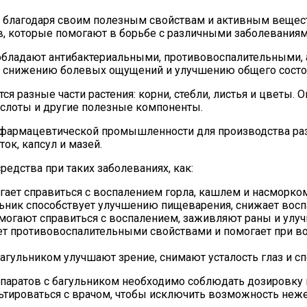
ое благодаря своим полезным свойствам и активным веще
в, которые помогают в борьбе с различными заболеваниям
 обладают антибактериальными, противовоспалительными,
 снижению болевых ощущений и улучшению общего состоя
я разные части растения: корни, стебли, листья и цветы.
ислоты и другие полезные компоненты.
 фармацевтической промышленности для производства ра
ок, капсул и мазей.
редства при таких заболеваниях, как:
гает справиться с воспалением горла, кашлем и насморком
ьник способствует улучшению пищеварения, снижает воспа
могают справиться с воспалением, заживляют раны и улуч
ет противовоспалительными свойствами и помогает при во
агульником улучшают зрение, снимают усталость глаз и с
паратов с багульником необходимо соблюдать дозировку и
тироваться с врачом, чтобы исключить возможность неж