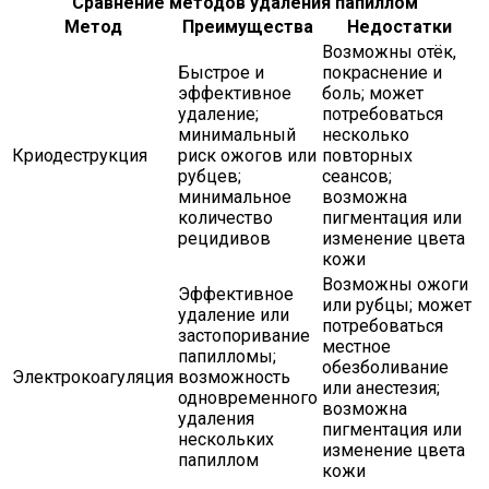
Сравнение методов удаления папиллом
Метод
Преимущества
Недостатки
Возможны отёк,
Быстрое и
покраснение и
эффективное
боль; может
удаление;
потребоваться
минимальный
несколько
Криодеструкция
риск ожогов или
повторных
рубцев;
сеансов;
минимальное
возможна
количество
пигментация или
рецидивов
изменение цвета
кожи
Возможны ожоги
Эффективное
или рубцы; может
удаление или
потребоваться
застопоривание
местное
папилломы;
обезболивание
Электрокоагуляция
возможность
или анестезия;
одновременного
возможна
удаления
пигментация или
нескольких
изменение цвета
папиллом
кожи