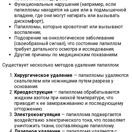
Функциональные нарушения (например, если
папилломы находятся на шее или в подмышечной
впадине, где они могут натирать или вызывать
дискомфорт);
Папилломы, которые кровоточат или вызывают
воспаление;
Подозрение на онкологическое заболевание
(своеобразный сигнал), что состояние папиллом
требует детального осмотра и исследования;
Другие причины по медицинским показаниям.
Существует несколько методов удаления папиллом:
Хирургическое удаление
— папилломы удаляются
скальпелем или ножницами путем разреза у
основания.
Криодеструкция
— папиллома обрабатывается
жидким азотом при низкой температуре, что
приводит к ее замораживанию и последующему
отторжению.
Электрокоагуляция
— папиллома подвергается
воздействию электрического тока, что позволяет
уничтожить ткани, составляющие папиллому.
Лазерное удаление
— папиллома удаляется с