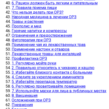
6. Рацион должен быть легким и питательным
7. Правила приема пищи
Что нельзя делать при ОРЗ?
Народная медицина в лечении ОРЗ
Травы и растения
Прополис и мед
Горячие напитки и компрессы
Ограничения и предостережения
Фитотерапия при ОРЗ
Применение чая из лекарственных трав
Применение настоек и отваров
Лекарственные травы для ингаляций
Профилактика ОРЗ
1. Регулярно мойте руки
2. Правильно относитесь к чиханию и кашлю
3. Избегайте близкого контакта с больными
4. Следите за укреплением иммунитета
5. Избегайте перепадов температур
6. Регулярно проветривайте помещение
7. Используйте маски для лица в публичных местах
8. Вакцинация
Осложнения при ОРЗ
Пневмония