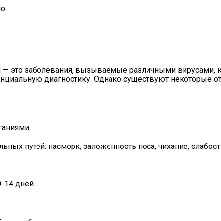
но
п — это заболевания, вызываемые различными вирусами, 
циальную диагностику. Однако существуют некоторые отл
ганиями.
х путей: насморк, заложенность носа, чихание, слабость,
-14 дней.