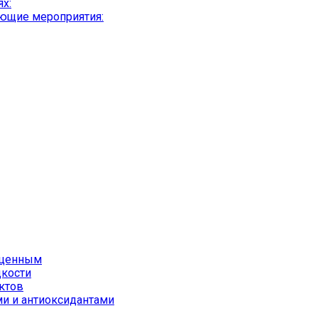
х:
ющие мероприятия:
оценным
дкости
ктов
ми и антиоксидантами