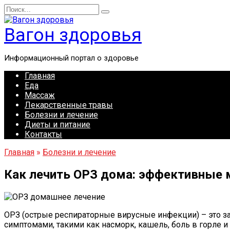
Перейти
Search
к
for:
содержанию
Вагон здоровья
Информационный портал о здоровье
Главная
Еда
Массаж
Лекарственные травы
Болезни и лечение
Диеты и питание
Контакты
Главная
»
Болезни и лечение
Как лечить ОРЗ дома: эффективные 
ОРЗ (острые респираторные вирусные инфекции) – это з
симптомами, такими как насморк, кашель, боль в горле 