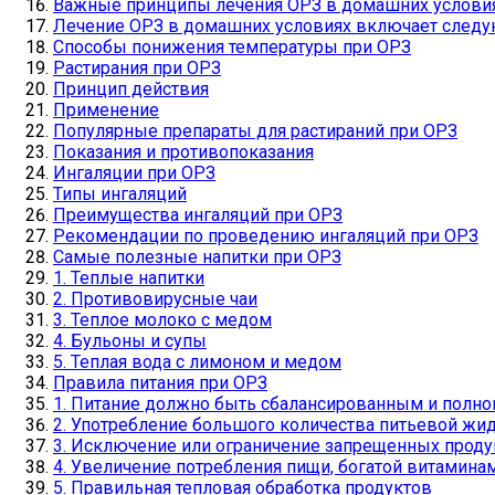
Важные принципы лечения ОРЗ в домашних условия
Лечение ОРЗ в домашних условиях включает следу
Способы понижения температуры при ОРЗ
Растирания при ОРЗ
Принцип действия
Применение
Популярные препараты для растираний при ОРЗ
Показания и противопоказания
Ингаляции при ОРЗ
Типы ингаляций
Преимущества ингаляций при ОРЗ
Рекомендации по проведению ингаляций при ОРЗ
Самые полезные напитки при ОРЗ
1. Теплые напитки
2. Противовирусные чаи
3. Теплое молоко с медом
4. Бульоны и супы
5. Теплая вода с лимоном и медом
Правила питания при ОРЗ
1. Питание должно быть сбалансированным и полн
2. Употребление большого количества питьевой жи
3. Исключение или ограничение запрещенных проду
4. Увеличение потребления пищи, богатой витамина
5. Правильная тепловая обработка продуктов