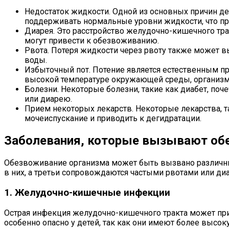
Недостаток жидкости. Одной из основных причин де
поддерживать нормальные уровни жидкости, что п
Диарея. Это расстройство желудочно-кишечного тр
могут привести к обезвоживанию.
Рвота. Потеря жидкости через рвоту также может в
воды.
Избыточный пот. Потение является естественным п
высокой температуре окружающей среды, организм 
Болезни. Некоторые болезни, такие как диабет, поч
или диарею.
Прием некоторых лекарств. Некоторые лекарства, 
мочеиспускание и приводить к дегидратации.
Заболевания, которые вызывают об
Обезвоживание организма может быть вызвано различны
в них, а третьи сопровождаются частыми рвотами или ди
1. Желудочно-кишечные инфекции
Острая инфекция желудочно-кишечного тракта может прив
особенно опасно у детей, так как они имеют более выс