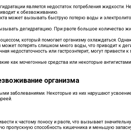
гидратации является недостаток потребления жидкости. Н
риводит к обезвоживанию.
акта может вызывать быструю потерю воды и электролитов
ызывать дегидратацию. При рвоте большое количество жид
роцессом, который помогает организму охлаждаться. Одна
может потерять слишком много воды, что приводит к дег
ечная недостаточность или гастроэнтерит, могут привести 
такие как мочегонные средства или некоторые антигистам
езвоживание организма
ми заболеваниями. Некоторые из них нарушают усвоение 
ареей.
ести к частому поносу и рвоте, что вызывает значительн
окую пропускную способность кишечника и меньшую запасн