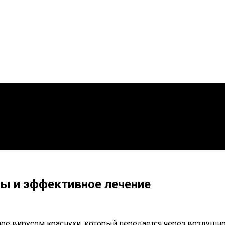
ны и эффективное лечение
ое вирусом краснухи, который передается через воздушно