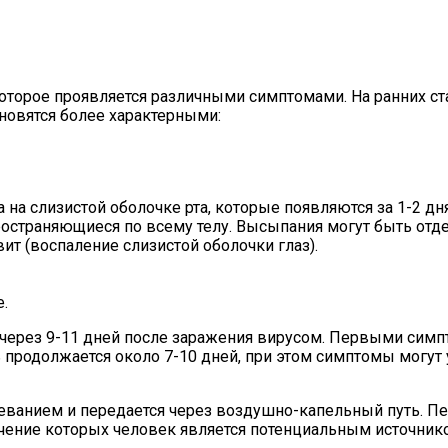
которое проявляется различными симптомами. На ранних с
ановятся более характерными:
 на слизистой оболочке рта, которые появляются за 1-2 д
ространяющиеся по всему телу. Высыпания могут быть от
ит (воспаление слизистой оболочки глаз).
.
ерез 9-11 дней после заражения вирусом. Первыми симпто
родолжается около 7-10 дней, при этом симптомы могут ус
леванием и передается через воздушно-капельный путь. П
ечение которых человек является потенциальным источник