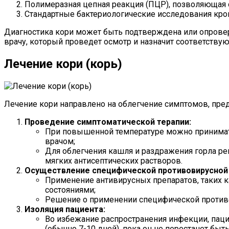
Полимеразная цепная реакция (ПЦР), позволяющая 
Стандартные бактериологические исследования кр
Диагностика кори может быть подтверждена или опроверг
врачу, который проведет осмотр и назначит соответству
Лечение кори (корь)
Лечение кори направлено на облегчение симптомов, пр
Проведение симптоматической терапии:
При повышенной температуре можно принимат
врачом;
Для облегчения кашля и раздражения горла ре
мягких антисептических растворов.
Осуществление специфической противовирусной 
Применение антивирусных препаратов, таких к
состояниями;
Решение о применении специфической противов
Изоляция пациента:
Во избежание распространения инфекции, паци
(обычно 7-10 дней), пока он не перестанет бы