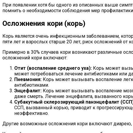
При появлении хотя бы одного из описанных выше симпто
помнить о необходимости соблюдения мер профилактик
Осложнения кори (корь)
Корь является очень инфекционным заболеванием, котор
пяти лет и взрослых старше 20 лет, риск осложнений от 
Примерно в 30% случаев кори возникают различные осл
осложнений кори включают:
Отит (воспаление среднего уха):
Корь может вызыв
может потребоваться лечение антибиотиками или д
Пневмония:
Корь может вызывать воспаление легких
антибиотиками.
Энцефалит:
Корь может вызывать воспаление мозга,
даже смерть. Лечение энцефалита, вызванного корь
Субакутный склерозирующий панэнцефалит (ССП)
ССП, вызванный корью, приводит к прогрессирующ
неэффективно.
Другие возможные осложнения кори включают диарею, к