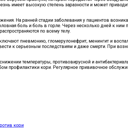
лезнь имеет высокую степень заразности и может приводи
ажения. На ранней стадии заболевания у пациентов возн
 головная боль и боль в горле. Через несколько дней к ни
распространяются по всему телу.
ключают пневмонию, гломерулонефрит, менингит и воспал
ести к серьезным последствиям и даже смерти. При воз
 снижении температуры, противовирусной и антибактериал
бом профилактики кори. Регулярное прививочное обслужи
ротив кори