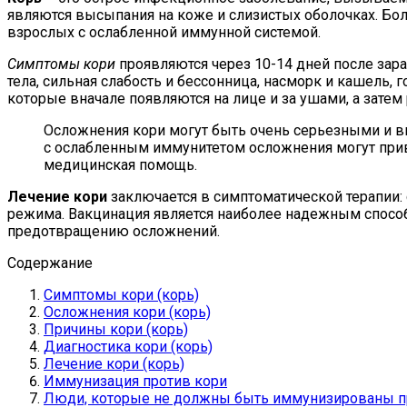
являются высыпания на коже и слизистых оболочках. Бо
взрослых с ослабленной иммунной системой.
Симптомы кори
проявляются через 10-14 дней после зар
тела, сильная слабость и бессонница, насморк и кашель,
которые вначале появляются на лице и за ушами, а затем 
Осложнения кори могут быть очень серьезными и в
с ослабленным иммунитетом осложнения могут прив
медицинская помощь.
Лечение кори
заключается в симптоматической терапии:
режима. Вакцинация является наиболее надежным спосо
предотвращению осложнений.
Содержание
Симптомы кори (корь)
Осложнения кори (корь)
Причины кори (корь)
Диагностика кори (корь)
Лечение кори (корь)
Иммунизация против кори
Люди, которые не должны быть иммунизированы п