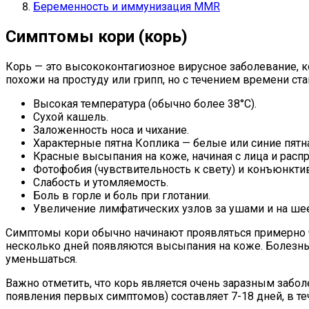
Беременность и иммунизация MMR
Симптомы кори (корь)
Корь — это высококонтагиозное вирусное заболевание, 
похожи на простуду или грипп, но с течением времени ст
Высокая температура (обычно более 38°C).
Сухой кашель.
Заложенность носа и чихание.
Характерные пятна Коплика — белые или синие пятна
Красные высыпания на коже, начиная с лица и расп
Фотофобия (чувствительность к свету) и конъюнктив
Слабость и утомляемость.
Боль в горле и боль при глотании.
Увеличение лимфатических узлов за ушами и на шее
Симптомы кори обычно начинают проявляться примерно ч
несколько дней появляются высыпания на коже. Болезнь п
уменьшаться.
Важно отметить, что корь является очень заразным забо
появления первых симптомов) составляет 7-18 дней, в т