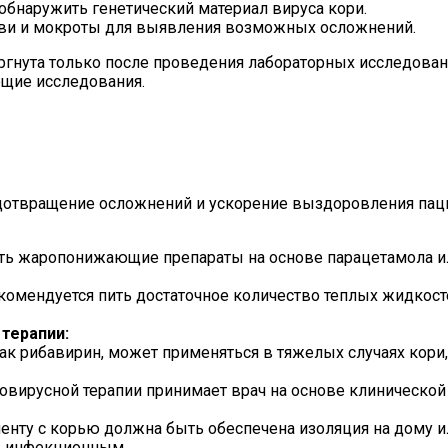
обнаружить генетический материал вируса кори.
ови и мокроты для выявления возможных осложнений.
нута только после проведения лабораторных исследований
ющие исследования.
едотвращение осложнений и ускорение выздоровления пац
ь жаропонижающие препараты на основе парацетамола и
комендуется пить достаточное количество теплых жидкост
терапии:
ак рибавирин, может применяться в тяжелых случаях кори
ирусной терапии принимает врач на основе клинической 
енту с корью должна быть обеспечена изоляция на дому и
ть инфекционным.