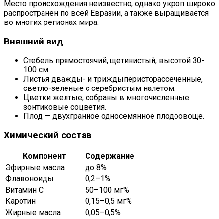
Место происхождения неизвестно, однако укроп широко
распространен по всей Евразии, а также выращивается
во многих регионах мира.
Внешний вид
Стебель прямостоячий, щетинистый, высотой 30-
100 см.
Листья дважды- и триждыперисторассеченные,
светло-зеленые с серебристым налетом.
Цветки желтые, собраны в многочисленные
зонтиковые соцветия.
Плод — двухгранное односемянное плодоовоще.
Химический состав
Компонент
Содержание
Эфирные масла
до 8%
Флавоноиды
0,2–1%
Витамин С
50–100 мг%
Каротин
0,15–0,5 мг%
Жирные масла
0,05–0,5%