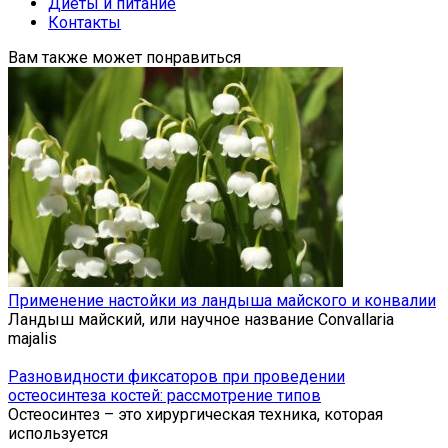
Диеты и питание
Контакты
Вам также может понравиться
Применение настойки из ландыша майского и конвалии
Ландыш майский, или научное название Convallaria
majalis
Разновидности фиксаторов при проведении
остеосинтеза костей: рассмотрение типов
Остеосинтез – это хирургическая техника, которая
используется