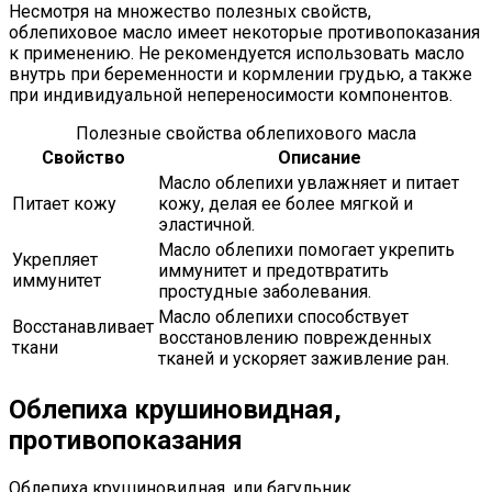
Несмотря на множество полезных свойств,
облепиховое масло имеет некоторые противопоказания
к применению. Не рекомендуется использовать масло
внутрь при беременности и кормлении грудью, а также
при индивидуальной непереносимости компонентов.
Полезные свойства облепихового масла
Свойство
Описание
Масло облепихи увлажняет и питает
Питает кожу
кожу, делая ее более мягкой и
эластичной.
Масло облепихи помогает укрепить
Укрепляет
иммунитет и предотвратить
иммунитет
простудные заболевания.
Масло облепихи способствует
Восстанавливает
восстановлению поврежденных
ткани
тканей и ускоряет заживление ран.
Облепиха крушиновидная,
противопоказания
Облепиха крушиновидная, или багульник