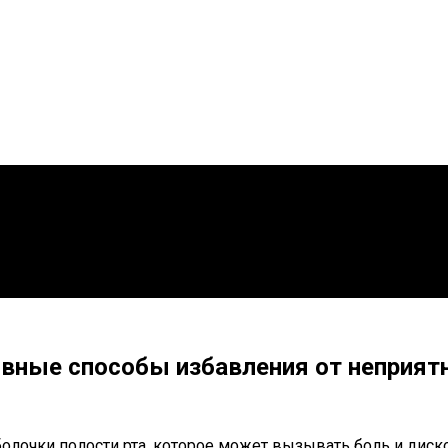
вные способы избавления от неприят
оболочки полости рта, которое может вызывать боль и ди