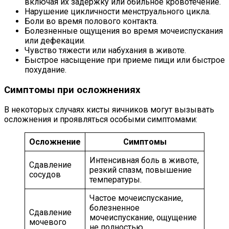
включая их задержку или обильное кровотечение.
Нарушение цикличности менструального цикла.
Боли во время полового контакта.
Болезненные ощущения во время мочеиспускания
или дефекации.
Чувство тяжести или набухания в животе.
Быстрое насыщение при приеме пищи или быстрое
похудание.
Симптомы при осложнениях
В некоторых случаях кисты яичников могут вызывать
осложнения и проявляться особыми симптомами:
Осложнение
Симптомы
Интенсивная боль в животе,
Сдавление
резкий спазм, повышение
сосудов
температуры.
Частое мочеиспускание,
болезненное
Сдавление
мочеиспускание, ощущение
мочевого
не полностью