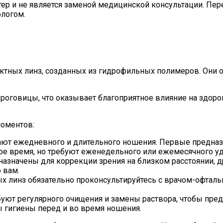
ер и не является заменой медицинской консультации. Пер
ологом.
тных линз, созданных из гидрофильных полимеров. Они от
оговицы, что оказывает благоприятное влияние на здоров
моментов:
т ежедневного и длительного ношения. Первые предназн
ное время, но требуют еженедельного или ежемесячного уд
значены для коррекции зрения на близком расстоянии, др
 вам.
х линз обязательно проконсультируйтесь с врачом-офтал
уют регулярного очищения и замены раствора, чтобы пред
ы гигиены перед и во время ношения.