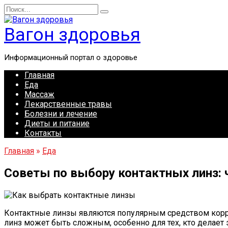
Перейти
Search
к
for:
содержанию
Вагон здоровья
Информационный портал о здоровье
Главная
Еда
Массаж
Лекарственные травы
Болезни и лечение
Диеты и питание
Контакты
Главная
»
Еда
Советы по выбору контактных линз: 
Контактные линзы являются популярным средством корре
линз может быть сложным, особенно для тех, кто делает