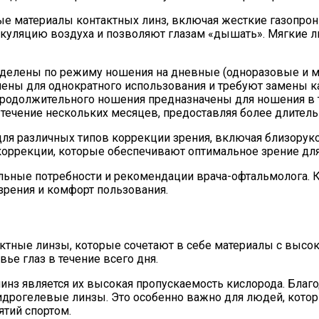
е материалы контактных линз, включая жесткие газопрон
уляцию воздуха и позволяют глазам «дышать». Мягкие ли
делены по режиму ношения на дневные (одноразовые и м
ены для однократного использования и требуют замены 
продолжительного ношения предназначены для ношения в 
течение нескольких месяцев, предоставляя более длител
я различных типов коррекции зрения, включая близорукос
оррекции, которые обеспечивают оптимальное зрение для
льные потребности и рекомендации врача-офтальмолога. 
зрения и комфорт пользования.
ктные линзы, которые сочетают в себе материалы с высо
е глаз в течение всего дня.
з является их высокая пропускаемость кислорода. Благод
дрогелевые линзы. Это особенно важно для людей, котор
ятий спортом.