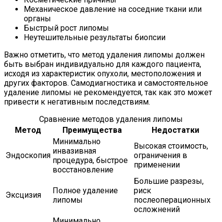
Механическое давление на соседние ткани или
органы
Быстрый рост липомы
Неутешительные результаты биопсии
Важно отметить, что метод удаления липомы должен
быть выбран индивидуально для каждого пациента,
исходя из характеристик опухоли, местоположения и
других факторов. Самодиагностика и самостоятельное
удаление липомы не рекомендуется, так как это может
привести к негативным последствиям.
Сравнение методов удаления липомы
Метод
Преимущества
Недостатки
Минимально
Высокая стоимость,
инвазивная
Эндоскопия
ограничения в
процедура, быстрое
применении
восстановление
Большие разрезы,
Полное удаление
риск
Эксцизия
липомы
послеоперационных
осложнений
Минимально