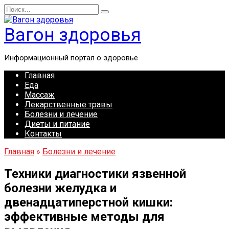
Перейти
Search
к
for:
содержанию
Вагон здоровья
Информационный портал о здоровье
Главная
Еда
Массаж
Лекарственные травы
Болезни и лечение
Диеты и питание
Контакты
Главная
»
Болезни и лечение
Техники диагностики язвенной
болезни желудка и
двенадцатиперстной кишки:
эффективные методы для