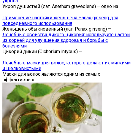
укропа
Укроп душистый (лат. Anethum graveolens) – одно из
Применение настойки женьшеня Panax ginseng для
повседневного использования
Женьшень обыкновенный (лат. Panax ginseng) —
Лечебные свойства дикого цикория: используйте настой
из корней для улучшения здоровья и борьбы с
болезнями
Цикорий дикий (Cichorium intybus) —
Лечебные маски для волос, которые делают их мягкими
и шелковистыми
Маски для волос являются одним из самых
эффективных