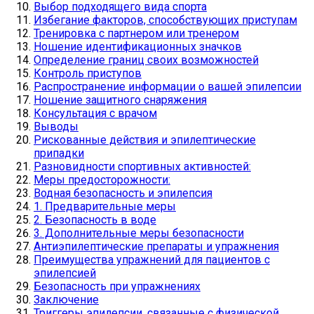
Выбор подходящего вида спорта
Избегание факторов, способствующих приступам
Тренировка с партнером или тренером
Ношение идентификационных значков
Определение границ своих возможностей
Контроль приступов
Распространение информации о вашей эпилепсии
Ношение защитного снаряжения
Консультация с врачом
Выводы
Рискованные действия и эпилептические
припадки
Разновидности спортивных активностей:
Меры предосторожности:
Водная безопасность и эпилепсия
1. Предварительные меры
2. Безопасность в воде
3. Дополнительные меры безопасности
Антиэпилептические препараты и упражнения
Преимущества упражнений для пациентов с
эпилепсией
Безопасность при упражнениях
Заключение
Триггеры эпилепсии, связанные с физической