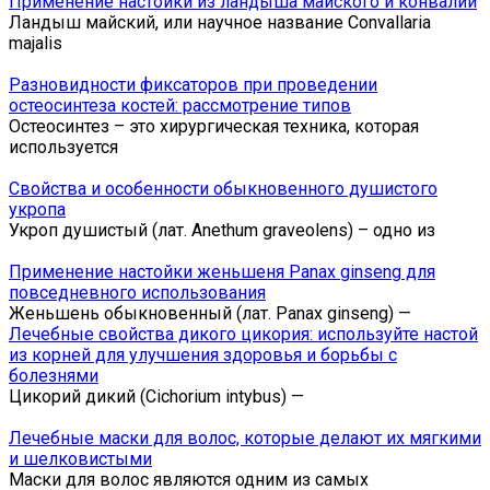
Применение настойки из ландыша майского и конвалии
Ландыш майский, или научное название Convallaria
majalis
Разновидности фиксаторов при проведении
остеосинтеза костей: рассмотрение типов
Остеосинтез – это хирургическая техника, которая
используется
Свойства и особенности обыкновенного душистого
укропа
Укроп душистый (лат. Anethum graveolens) – одно из
Применение настойки женьшеня Panax ginseng для
повседневного использования
Женьшень обыкновенный (лат. Panax ginseng) —
Лечебные свойства дикого цикория: используйте настой
из корней для улучшения здоровья и борьбы с
болезнями
Цикорий дикий (Cichorium intybus) —
Лечебные маски для волос, которые делают их мягкими
и шелковистыми
Маски для волос являются одним из самых