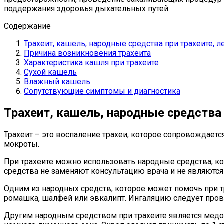
поддержания здоровья дыхательных путей.
Содержание
Трахеит, кашель, народные средства при трахеите, л
Причина возникновения трахеита
Характеристика кашля при трахеите
Сухой кашель
Влажный кашель
Сопутствующие симптомы и диагностика
Трахеит, кашель, народные средства 
Трахеит – это воспаление трахеи, которое сопровождает
мокроты.
При трахеите можно использовать народные средства, ко
средства не заменяют консультацию врача и не являютс
Одним из народных средств, которое может помочь при тр
ромашка, шалфей или эвкалипт. Ингаляцию следует прово
Другим народным средством при трахеите является медо