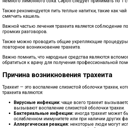
немного лимонного сока. Сироп следует принимать по 1 с
Также рекомендуется пить теплые напитки, такие как чай
смягчить кашель.
Важной частью лечения трахеита является соблюдение по
громких разговоров.
Также можно проводить общие укрепляющие процедуры, т
повторное возникновение трахеита.
Важно помнить, что народные средства являются вспомо
обратиться к врачу для получения профессиональной пом
Причина возникновения трахеита
Трахеит — это воспаление слизистой оболочки трахеи, 
трахеита являются:
Вирусные инфекции:
чаще всего трахеит вызывается
вызывают воспаление слизистой оболочки трахеи.
Бактериальные инфекции:
иногда трахеит может б
ослабленном иммунитете или при наличии других ф
Аллергическая реакция:
некоторые люди могут исп