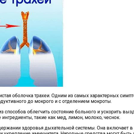
зистая оболочка трахеи. Одним из самых характерных симп
родуктивного до мокрого и с отделением мокроты.
из способов облегчить состояние больного и ускорить выз
ингредиенты, такие как мед, лимон, молоко, чеснок.
держании здоровья дыхательной системы. Она включает в
 укрепление иммунитета. Народные средства могут быть 