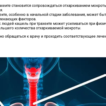
рахеите становится сопровождаться отхаркиванием мокроты
я.
хеите, особенно в начальной стадии заболевания, может бы
влекающих факторов.
х людей кашель при трахеите может усиливаться при физи
ьшего количества отхаркиваемой мокроты.
жно обращаться к врачу и проходить соответствующее леч