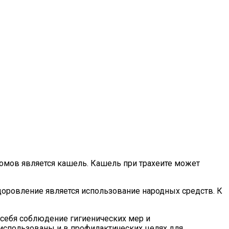
томов является кашель. Кашель при трахеите может
доровление является использование народных средств. К
 себя соблюдение гигиенических мер и
использованы и в профилактических целях для