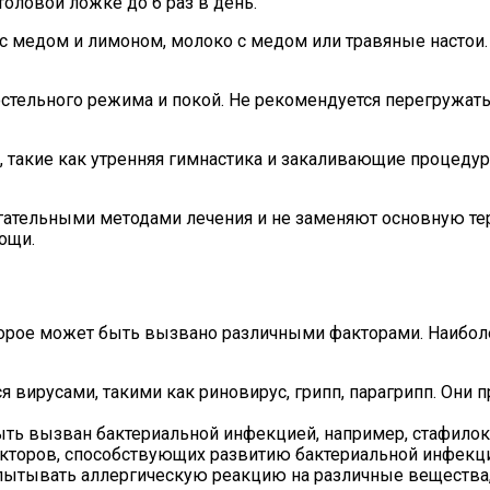
толовой ложке до 6 раз в день.
 с медом и лимоном, молоко с медом или травяные настои.
стельного режима и покой. Не рекомендуется перегружать 
акие как утренняя гимнастика и закаливающие процедур
гательными методами лечения и не заменяют основную те
ощи.
которое может быть вызвано различными факторами. Наиб
 вирусами, такими как риновирус, грипп, парагрипп. Они 
ыть вызван бактериальной инфекцией, например, стафилок
акторов, способствующих развитию бактериальной инфекц
ытывать аллергическую реакцию на различные вещества, 