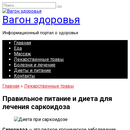
Перейти
Search
к
for:
содержанию
Вагон здоровья
Информационный портал о здоровье
Главная
Еда
Массаж
Лекарственные травы
Болезни и лечение
Диеты и питание
Контакты
Главная
»
Лекарственные травы
Правильное питание и диета для
лечения саркоидоза
Саркоидоз
— это редкое хроническое заболевание,