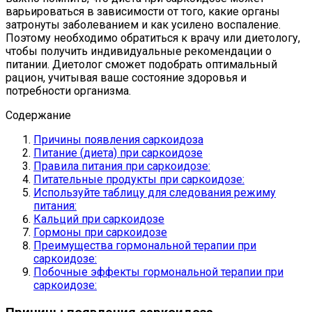
варьироваться в зависимости от того, какие органы
затронуты заболеванием и как усилено воспаление.
Поэтому необходимо обратиться к врачу или диетологу,
чтобы получить индивидуальные рекомендации о
питании. Диетолог сможет подобрать оптимальный
рацион, учитывая ваше состояние здоровья и
потребности организма.
Содержание
Причины появления саркоидоза
Питание (диета) при саркоидозе
Правила питания при саркоидозе:
Питательные продукты при саркоидозе:
Используйте таблицу для следования режиму
питания:
Кальций при саркоидозе
Гормоны при саркоидозе
Преимущества гормональной терапии при
саркоидозе:
Побочные эффекты гормональной терапии при
саркоидозе: