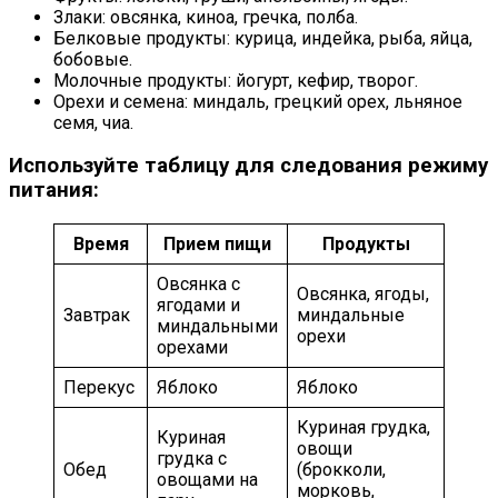
Злаки: овсянка, киноа, гречка, полба.
Белковые продукты: курица, индейка, рыба, яйца,
бобовые.
Молочные продукты: йогурт, кефир, творог.
Орехи и семена: миндаль, грецкий орех, льняное
семя, чиа.
Используйте таблицу для следования режиму
питания:
Время
Прием пищи
Продукты
Овсянка с
Овсянка, ягоды,
ягодами и
Завтрак
миндальные
миндальными
орехи
орехами
Перекус
Яблоко
Яблоко
Куриная грудка,
Куриная
овощи
грудка с
Обед
(брокколи,
овощами на
морковь,