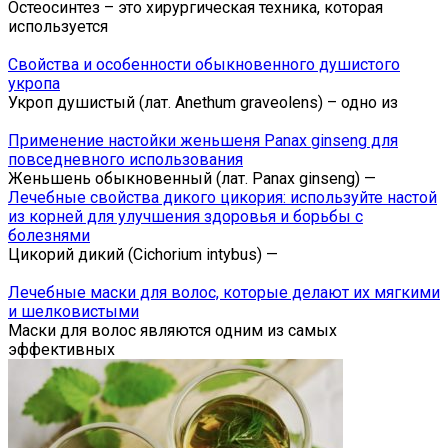
Остеосинтез – это хирургическая техника, которая
используется
Свойства и особенности обыкновенного душистого
укропа
Укроп душистый (лат. Anethum graveolens) – одно из
Применение настойки женьшеня Panax ginseng для
повседневного использования
Женьшень обыкновенный (лат. Panax ginseng) —
Лечебные свойства дикого цикория: используйте настой
из корней для улучшения здоровья и борьбы с
болезнями
Цикорий дикий (Cichorium intybus) —
Лечебные маски для волос, которые делают их мягкими
и шелковистыми
Маски для волос являются одним из самых
эффективных