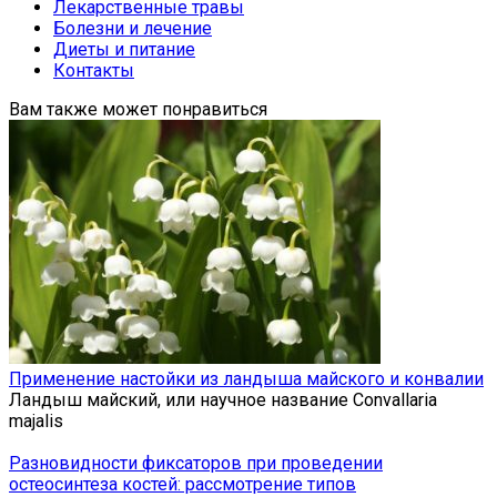
Лекарственные травы
Болезни и лечение
Диеты и питание
Контакты
Вам также может понравиться
Применение настойки из ландыша майского и конвалии
Ландыш майский, или научное название Convallaria
majalis
Разновидности фиксаторов при проведении
остеосинтеза костей: рассмотрение типов