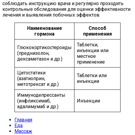
соблюдать инструкцию врача и регулярно проходить
контрольные обследования для оценки эффективности
лечения и выявления побочных эффектов.
Наименование
Способ
гормона
применения
Таблетки,
Глюкокортикостероиды
инъекции или
(преднизолон,
местное
дексаметазон и др.)
применение
Цитостатики
Таблетки или
(азатиоприн,
инъекции
метотрексат и др.)
Иммунодепрессанты
(инфликсимаб,
Инъекции
адалимумаб и др.)
Главная
Еда
Массаж