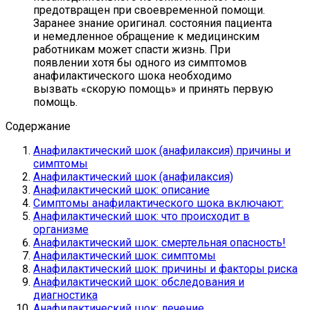
предотвращен при своевременной помощи.
Заранее знание оригинал. состояния пациента
и немедленное обращение к медицинским
работникам может спасти жизнь. При
появлении хотя бы одного из симптомов
анафилактического шока необходимо
вызвать «скорую помощь» и принять первую
помощь.
Содержание
Анафилактический шок (анафилаксия) причины и
симптомы
Анафилактический шок (анафилаксия)
Анафилактический шок: описание
Симптомы анафилактического шока включают:
Анафилактический шок: что происходит в
организме
Анафилактический шок: смертельная опасность!
Анафилактический шок: симптомы
Анафилактический шок: причины и факторы риска
Анафилактический шок: обследования и
диагностика
Анафилактический шок: лечение