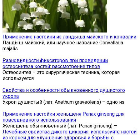
Применение настойки из ландыша майского и конвалии
Ландыш майский, или научное название Convallaria
majalis
Разновидности фиксаторов при проведении
остеосинтеза костей: рассмотрение типов
Остеосинтез – это хирургическая техника, которая
используется
Свойства и особенности обыкновенного душистого
укропа
Укроп душистый (лат. Anethum graveolens) – одно из
Применение настойки женьшеня Panax ginseng для
повседневного использования
Женьшень обыкновенный (лат. Panax ginseng) —
Лечебные свойства дикого цикория: используйте настой
из корней для улучшения здоровья и борьбы с