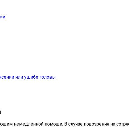
нии
ясении или ушибе головы
а
ующим немедленной помощи. В случае подозрения на сотр