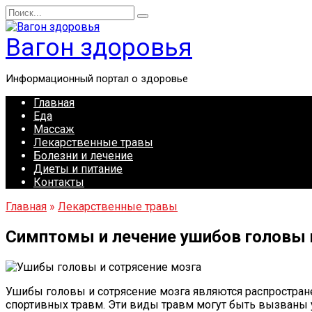
Перейти
Search
к
for:
содержанию
Вагон здоровья
Информационный портал о здоровье
Главная
Еда
Массаж
Лекарственные травы
Болезни и лечение
Диеты и питание
Контакты
Главная
»
Лекарственные травы
Симптомы и лечение ушибов головы 
Ушибы головы и сотрясение мозга являются распростран
спортивных травм. Эти виды травм могут быть вызваны 