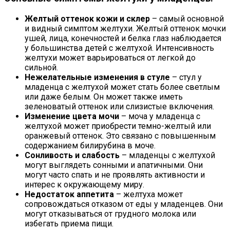
Желтый оттенок кожи и склер
– самый основной
и видный симптом желтухи. Желтый оттенок мочки
ушей, лица, конечностей и белка глаз наблюдается
у большинства детей с желтухой. Интенсивность
желтухи может варьироваться от легкой до
сильной.
Нежелательные изменения в стуле
– стул у
младенца с желтухой может стать более светлым
или даже белым. Он может также иметь
зеленоватый оттенок или слизистые включения.
Изменение цвета мочи
– моча у младенца с
желтухой может приобрести темно-желтый или
оранжевый оттенок. Это связано с повышенным
содержанием билирубина в моче.
Сонливость и слабость
– младенцы с желтухой
могут выглядеть сонными и апатичными. Они
могут часто спать и не проявлять активности и
интерес к окружающему миру.
Недостаток аппетита
– желтуха может
сопровождаться отказом от еды у младенцев. Они
могут отказываться от грудного молока или
избегать приема пищи.